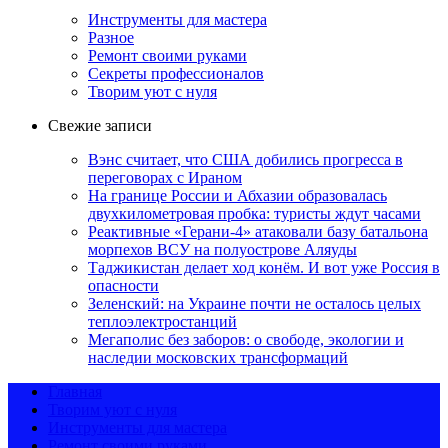
Инструменты для мастера
Разное
Ремонт своими руками
Секреты профессионалов
Творим уют с нуля
Свежие записи
Вэнс считает, что США добились прогресса в
переговорах с Ираном
На границе России и Абхазии образовалась
двухкилометровая пробка: туристы ждут часами
Реактивные «Герани-4» атаковали базу батальона
морпехов ВСУ на полуострове Аляуды
Таджикистан делает ход конём. И вот уже Россия в
опасности
Зеленский: на Украине почти не осталось целых
теплоэлектростанций
Мегаполис без заборов: о свободе, экологии и
наследии московских трансформаций
Главная
Творим уют с нуля
Инструменты для мастера
Ремонт своими руками