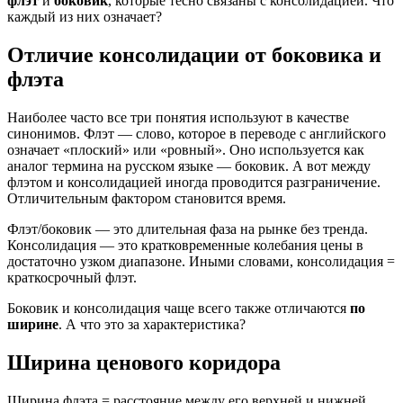
флэт
и
боковик
, которые тесно связаны с консолидацией. Что
каждый из них означает?
Отличие консолидации от боковика и
флэта
Наиболее часто все три понятия используют в качестве
синонимов. Флэт — слово, которое в переводе с английского
означает «плоский» или «ровный». Оно используется как
аналог термина на русском языке — боковик. А вот между
флэтом и консолидацией иногда проводится разграничение.
Отличительным фактором становится время.
Флэт/боковик — это длительная фаза на рынке без тренда.
Консолидация — это кратковременные колебания цены в
достаточно узком диапазоне. Иными словами, консолидация =
краткосрочный флэт.
Боковик и консолидация чаще всего также отличаются
по
ширине
. А что это за характеристика?
Ширина ценового коридора
Ширина флэта = расстояние между его верхней и нижней