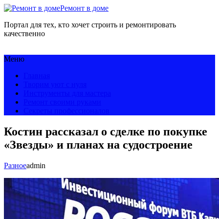
Ремонт в доме
Портал для тех, кто хочет строить и ремонтировать
качественно
Меню
Главная
Творим уют с нуля
Инструменты для мастера
Ремонт своими руками
Секреты профессионалов
Костин рассказал о сделке по покупке
«Звезды» и планах на судостроение
Разное
admin