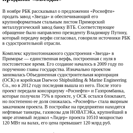
В ноябре РБК рассказывал о предложении «Роснефти»
продать завод «Звезда» и обеспечивающий его
крупноформатным стальным листом Приморский
металлургический завод банку ВТБ. Соответствующее
обращение было направлено президенту Владимиру Путину,
который передачу верфи согласовал, говорили источники РБК
в судостроительной отрасли.
Комплекс крупнотоннажного судостроения «Звезда» в
Приморье — единственная верфь, построенная с нуля в
постсоветское время. Его создание началось в 2009 году по
поручению главы государства. Изначально проектом
занималась Объединенная судостроительная корпорация
(ОСК) и корейская Daewoo Shipbuilding & Marine Engineering
Co., но в 2012 году последняя вышла из него. После этого
проект передали консорциуму «Роснефти» и Газпромбанка,
которые получили 75% в проекте, у ОСК остался блокпакет,
но постепенно ее доля снижалась. «Роснефть» стала якорным
заказчиком проекта. В постройке на предприятии находятся
нефтяные танкеры, газовозы для НОВАТЭКа, крупнейший в
мире атомный ледокол «Лидер» проекта 10510 мощностью
120 МВт на валах, его цена превышает 120 млрд руб.