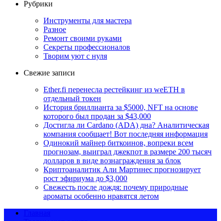
Рубрики
Инструменты для мастера
Разное
Ремонт своими руками
Секреты профессионалов
Творим уют с нуля
Свежие записи
Ether.fi перенесла рестейкинг из weETH в
отдельный токен
История бриллианта за $5000, NFT на основе
которого был продан за $43,000
Достигла ли Cardano (ADA) дна? Аналитическая
компания сообщает! Вот последняя информация
Одинокий майнер биткоинов, вопреки всем
прогнозам, выиграл джекпот в размере 200 тысяч
долларов в виде вознаграждения за блок
Криптоаналитик Али Мартинес прогнозирует
рост эфириума до $3,000
Свежесть после дождя: почему природные
ароматы особенно нравятся летом
Главная