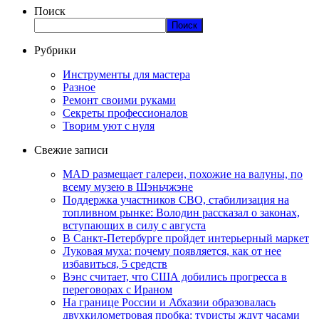
Поиск
Поиск
Рубрики
Инструменты для мастера
Разное
Ремонт своими руками
Секреты профессионалов
Творим уют с нуля
Свежие записи
MAD размещает галереи, похожие на валуны, по
всему музею в Шэньчжэне
Поддержка участников СВО, стабилизация на
топливном рынке: Володин рассказал о законах,
вступающих в силу с августа
В Санкт-Петербурге пройдет интерьерный маркет
Луковая муха: почему появляется, как от нее
избавиться, 5 средств
Вэнс считает, что США добились прогресса в
переговорах с Ираном
На границе России и Абхазии образовалась
двухкилометровая пробка: туристы ждут часами