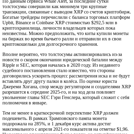
По данным сервиса Whale Alert, за последние сутки
толстосумы совершили как минимум три крупные
транзакции, связанные с выводом XRP со счетов криптобирж.
Богатые трейдеры перечислили с баланса торговых платформ
Upbit, Binance и Coinbase XRP стоимостью $292,5 млн в
криптохранилища, личности владельцев которых пока
неизвестны. Можно предположить, что киты купили монеты
на биржах во время бычьего ралли и отправили их в свои
криптокошельки для долгосрочного хранения.
Вполне вероятно, что толстосумы активизировались из-за
новости о скором окончании юридической баталии между
Ripple и SEC, которая началась в 2020 году. Из недавнего
судебного постановления стало известно, что стороны
договорились ускорить процесс рассмотрения иска и не будут
вставлять друг другу палки в колёса. По оценке юриста
Джереми Хогана, спор между регулятором и создателями XRP
разрешится к середине 2025-го, и на ход дела повлияет
увольнение главы SEC Гэри Генслера, который сложит с себя
полномочия в январе.
Тем не менее в краткосрочной перспективе XRP должен
подешеветь. В рамках Трамповского пампа монета
подорожала на 285%, и 1 декабря курс актива достиг
максимального с апреля 2021-го показателя на отметке $1,96.