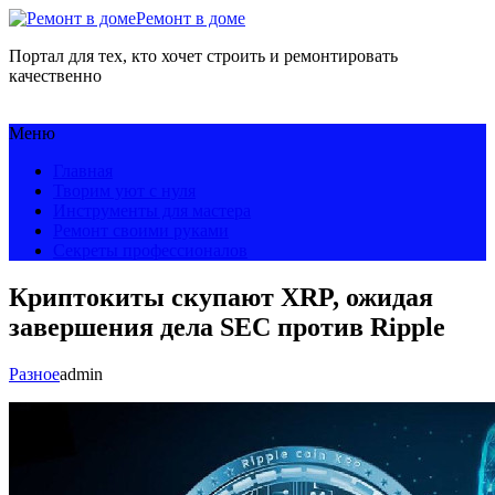
Ремонт в доме
Портал для тех, кто хочет строить и ремонтировать
качественно
Меню
Главная
Творим уют с нуля
Инструменты для мастера
Ремонт своими руками
Секреты профессионалов
Криптокиты скупают XRP, ожидая
завершения дела SEC против Ripple
Разное
admin