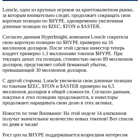
Loracle, один из крупных игроков на криптовалютном рынке,
за которым внимательно следят, продолжает сокращать свои
короткие позиции по $HYPE, одновременно увеличивая
длинные позиции по $ZEC, $TON и $ASTER.
Согласно данным HyperInsight, компания Loracle сократила
свою короткую позицию по $HYPE примерно на 16
миллионов долларов. После этой сделки инвестор теперь
владеет примерно 1,3 миллионами токенов $HYPE. При
текущих ценах эта позиция, стоимостью около 89 миллионов
долларов, представляет собой бумажный убыток,
превышающий 30 миллионов долларов.
С другой стороны, Loracle увеличила свои длинные позиции
по токенам $ZEC, $TON и $ASTER примерно на 6,5
миллионов долларов в общей сложности. Согласно данным,
покупки в этих позициях продолжаются, и инвесторы
продолжают наращивать свою долю в этих активах.
Новости по теме Внимание: На этой неделе 14 альткоинов
получат значительное количество новых токенов! Вот список
по дням и часам!
Рост цен на $HYPE поддерживается возросшим интересом