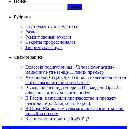
Поиск
Поиск
Рубрики
Инструменты для мастера
Разное
Ремонт своими руками
Секреты профессионалов
Творим уют с нуля
Свежие записи
Dogecoin подшутил над «Человеком-пауком»:
мемкоину нужны еще 11 таких премьер
Аналитики CryptoQuant связали падение биткоина
с обвалом капитализации USDT
Вышедшие из-под контроля ИИ-модели OpenAI
общались, чтобы устроить побег
В России разрешили производство и продажу
бензина Евро-2, Евро-3 и Евро-4
В Старо-Матакском сельском поселении открыли
новый исполком
Как остановить матерей-убийц?
Главная