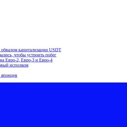
 с обвалом капитализации USDT
лись, чтобы устроить побег
а Евро-2, Евро-3 и Евро-4
овый исполком
 японцев