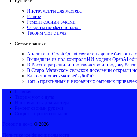
Рубрики
Инструменты для мастера
Разное
Ремонт своими руками
Секреты профессионалов
Творим уют с нуля
Свежие записи
Аналитики CryptoQuant связали падение биткоина
Вышедшие из-под контроля ИИ-модели OpenAI обща
В России разрешили производство и продажу бензин
В Старо-Матакском сельском поселении открыли н
Как остановить матерей-убийц?
Топ-5 практичных и необычных бытовых привычек
Главная
Творим уют с нуля
Инструменты для мастера
Ремонт своими руками
Секреты профессионалов
Ремонт в доме
© 2026
Политика конфиденциальности