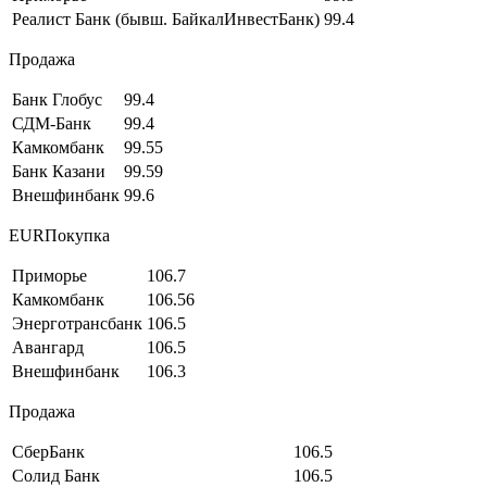
Реалист Банк (бывш. БайкалИнвестБанк)
99.4
Продажа
Банк Глобус
99.4
СДМ-Банк
99.4
Камкомбанк
99.55
Банк Казани
99.59
Внешфинбанк
99.6
EURПокупка
Приморье
106.7
Камкомбанк
106.56
Энерготрансбанк
106.5
Авангард
106.5
Внешфинбанк
106.3
Продажа
СберБанк
106.5
Солид Банк
106.5