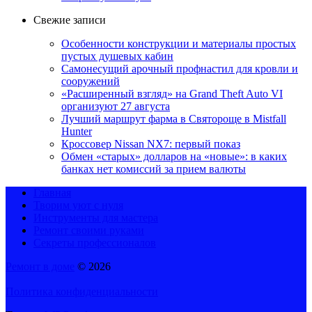
Свежие записи
Особенности конструкции и материалы простых
пустых душевых кабин
Самонесущий арочный профнастил для кровли и
сооружений
«Расширенный взгляд» на Grand Theft Auto VI
организуют 27 августа
Лучший маршрут фарма в Святороще в Mistfall
Hunter
Кроссовер Nissan NX7: первый показ
Обмен «старых» долларов на «новые»: в каких
банках нет комиссий за прием валюты
Главная
Творим уют с нуля
Инструменты для мастера
Ремонт своими руками
Секреты профессионалов
Ремонт в доме
© 2026
Политика конфиденциальности