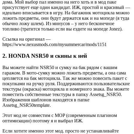
дома. Мой выбор пал именно на него хоть и в мод паке
присутствует еще один кандидат. ИЖ, простой и красивый —
идеально вписывается в игру. На багажник мотоцикла можно
ложить предметы, они будут держатся как и на мопеде (я туда
обычно ложу шлем). Из минусов – у него бесконечное
топливо (тратится только если вы ездите на мопеде Jonez).
Ссылка на оригинал —
https://www.nexusmods.com/mysummercar/mods/1151
2. HONDA NSR50 и скины к ней
Вы можете найти NSR50 и сумку на бак рядом с вашим
гаражом. В мото-сумку можно ложить предметы, а она сама
цепляется на бак мотоцикла. Так же можно повесить пакет с
покупками на ручку руля. Поддерживаются пользовательские
текстуры (окраска) мотоцикла и номерного знака. Вы можете
поместить собственные текстуры в папку Assetsg_NSR50.
Изображения шаблонов находятся в папке
Assetsg_NSR50template.
Этот мод не совместим с MOP (современным плагином
оптимизации) поэтому я и выбрал ИЖ.
Если хотите именно этот мод. просто не устанавливайте