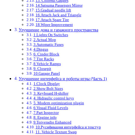
13. Colorful Gauges
14.Satsuma Passenger Mirror
15.Gradual needle lift
16.Attach Jack and Triangle
17.Attach Spare Tire
18.Wiper Improvement
Улучшение дома и гаражного пространства
1.Lights On Switches
2.Actual Mop
3.Automatic Fuses
4.Dingus
6. Cinder Block
7.Tire Racks
8.Vehicle Ramps
9. Closepit
10.Garage Panel
Улучшение интерфейса и роботы игры (Часть 1)
1.Clock Display
2.Show Bolt Sizes
3. Keyboard H-shifter
4. Hidraulic control keys
5. Modern optimization plugin
6.Visual Fluid Levels
7.Part Inspector
8. Engine info
9.Toiveradio Enhanced
10.Русификация интерфейса и текстур
11. Vehicle Texture Swap