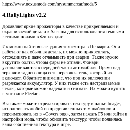
https://www.nexusmods.com/mysummercar/mods/5
4.RallyLights v2.2
Добавляет яркие прожекторы в качестве прикрепляемой и
окрашиваемой детали к Satsuma для использования темными
летними ночами в Финляндии.
Их можно найти возле здания техосмотра в Перяярви. Они
работают как обычная деталь, их можно прикреплять,
отсоединять и даже отламывать при аварии. Также нужно
вкрутить болты, чтобы фары не отпали. Фонари
устанавливаются в передней части автомобиля. Прямо над
зеркалом заднего вида есть переключатель, который их
включает. Обратите внимание, что при их включении
разряжается аккумулятор. У них также есть настраиваемые
чехлы, которые можно надевать и снимать. Их можно купить
в магазине Fleetari.
Вы также можете отредактировать текстуру в папке Images,
использовать любой из представленных там шаблонов и
переименовать их в «Covers.png», затем нажать F5 или зайти в
настройки мода, чтобы обновить текстуру, чтобы появилась
ваша собственная текстура в игре.