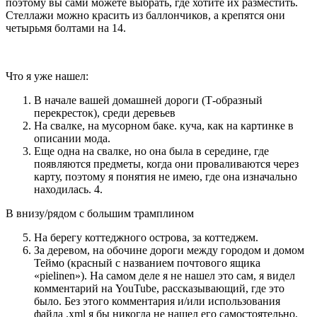
поэтому вы сами можете выбрать, где хотите их разместить.
Стеллажи можно красить из баллончиков, а крепятся они
четырьмя болтами на 14.
Что я уже нашел:
В начале вашей домашней дороги (Т-образный
перекресток), среди деревьев
На свалке, на мусорном баке. куча, как на картинке в
описании мода.
Еще одна на свалке, но она была в середине, где
появляются предметы, когда они проваливаются через
карту, поэтому я понятия не имею, где она изначально
находилась. 4.
В внизу/рядом с большим трамплином
На берегу коттеджного острова, за коттеджем.
За деревом, на обочине дороги между городом и домом
Теймо (красный с названием почтового ящика
«pielinen»). На самом деле я не нашел это сам, я видел
комментарий на YouTube, рассказывающий, где это
было. Без этого комментария и/или использования
файла .xml я бы никогда не нашел его самостоятельно,