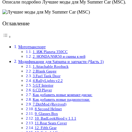
Описали подробно Лучшие моды для My Summer Car (MSC).
Оглавление
Мототранспорт
1. ИЖ Planeta 350CC
2. HONDA NSR50 и скины к ней
Модификации для Satsuma и запчасти (Часть 1)
1.Attachable Roofrack
2.Blank Gauge
3.Fuel Tank Door
4.RallyLights v2.2
5.GT Interior
6.CD Player
Как добавить новые компакт-диски:
Как добавить новые радиопотоки:
7.DirtMod (Revived)
8.Second Helmet
9. Glasses Box
10. BadLookHood v 1.1.1
11.Rear Seats Cover
12. Fifth Gear