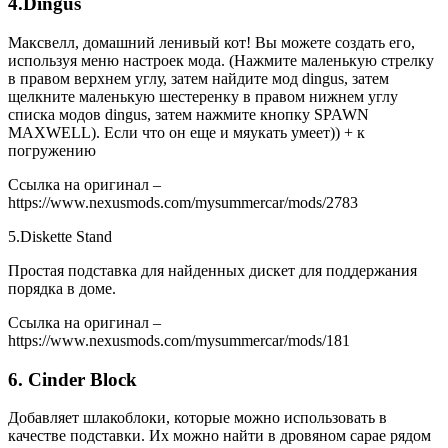
4.Dingus
Максвелл, домашний ленивый кот! Вы можете создать его,
используя меню настроек мода. (Нажмите маленькую стрелку
в правом верхнем углу, затем найдите мод dingus, затем
щелкните маленькую шестеренку в правом нижнем углу
списка модов dingus, затем нажмите кнопку SPAWN
MAXWELL). Если что он еще и мяукать умеет)) + к
погружению
Ссылка на оригинал –
https://www.nexusmods.com/mysummercar/mods/2783
5.Diskette Stand
Простая подставка для найденных дискет для поддержания
порядка в доме.
Ссылка на оригинал –
https://www.nexusmods.com/mysummercar/mods/181
6. Cinder Block
Добавляет шлакоблоки, которые можно использовать в
качестве подставки. Их можно найти в дровяном сарае рядом