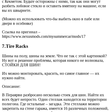
с Кекметом. Будьте осторожны с ними, так как они могут
разбить лобовое стекло и оставить вмятину на машине, если
вы их швырнете.
(Можно их использовать что-бы выбить окно в пабе или
двери в особняке)
Ссылка на оригинал –
https://www.nexusmods.com/mysummercar/mods/17
7.Tire Racks
Шины на полу, шины на земле. Что не так с этой картинкой?
Ну вот и решение проблемы, которая никого не волновала,
СТОЙКИ ДЛЯ ШИН!
Их можно монтировать, красить, но самое главное — их
нужно найти.
Описание:
В Пераярви разбросано несколько стоек для шин. Найти их
всех будет непросто. Один стеллаж находится на территории
полигона. Где остальные – загадка. Эти стеллажи можно
закрепить на стене гаража, имеется 16 различных положений,