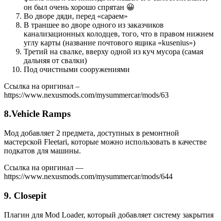
он был очень хорошо спрятан 😀
Во дворе дяди, перед «сараем»
В траншее во дворе одного из заказчиков
канализационных колодцев, того, что в правом нижнем
углу карты (название почтового ящика «kusenius»)
Третий на свалке, вверху одной из куч мусора (самая
дальняя от свалки)
Под очистными сооружениями
Ссылка на оригинал –
https://www.nexusmods.com/mysummercar/mods/63
8.Vehicle Ramps
Мод добавляет 2 предмета, доступных в ремонтной
мастерской Fleetari, которые можно использовать в качестве
подкатов для машины.
Ссылка на оригинал —
https://www.nexusmods.com/mysummercar/mods/644
9. Closepit
Плагин для Mod Loader, который добавляет систему закрытия