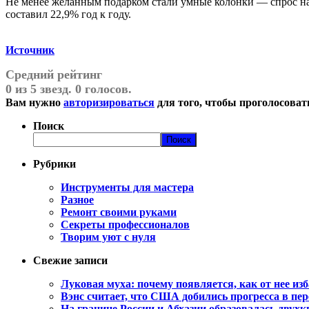
Не менее желанным подарком стали умные колонки — спрос на 
составил 22,9% год к году.
Источник
Средний рейтинг
0 из 5 звезд. 0 голосов.
Вам нужно
авторизироваться
для того, чтобы проголосоват
Поиск
Поиск
Рубрики
Инструменты для мастера
Разное
Ремонт своими руками
Секреты профессионалов
Творим уют с нуля
Свежие записи
Луковая муха: почему появляется, как от нее изб
Вэнс считает, что США добились прогресса в пе
На границе России и Абхазии образовалась двух