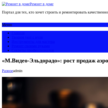
Ремонт в доме
Портал для тех, кто хочет строить и ремонтировать качественно
Меню
Главная
Творим уют с нуля
Инструменты для мастера
Ремонт своими руками
Секреты профессионалов
«М.Видео-Эльдорадо»: рост продаж аэр
Разное
admin