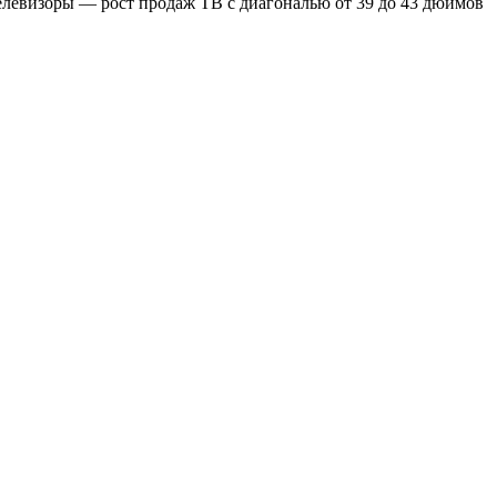
елевизоры — рост продаж ТВ с диагональю от 39 до 43 дюймов