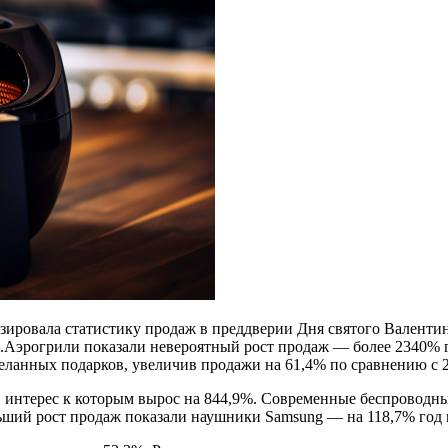
ировала статистику продаж в преддверии Дня святого Валентин
.Аэрогрили показали невероятный рост продаж — более 2340% 
еланных подарков, увеличив продажи на 61,4% по сравнению с 2
й, интерес к которым вырос на 844,9%. Современные беспровод
ший рост продаж показали наушники Samsung — на 118,7% год к