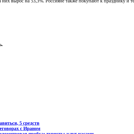
них вырос на 53,3%. Россияне также покупают к празднику и т
ь.
авиться, 5 средств
реговорах с Ираном
километровая пробка: туристы ждут часами