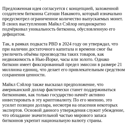
Предложенная идея согласуется с концепцией, заложенной
создателем биткоина Сатоши Накамото, который изначально
предусмотрел ограниченное количество выпускаемых монет.
В своих выступлениях Майкл Сэйлор неоднократно
подчёркивал уникальность биткоина, обусловленную его
дефицитом.
Так, в рамках подкаста PBD в 2024 году он утверждал, что
при наличии достаточного капитала и времени смог бы
увеличить объёмы производства таких товаров, как
недвижимость в Нью-Йорке, часы или золото. Однако
биткоин имеет фиксированный предел эмиссии в размере 21
миллиона единиц, что делает его привлекательным средством
сохранения ценности.
Майкл Сэйлор также высказал предположение, что
американский доллар фактически станет поддерживаться
биткоинами, как только государство начнёт активно
инвестировать в эту криптовалюту. По его мнению, это
усилит позиции доллара, несмотря на опасения некоторых
экспертов. Основой данного утверждения служит убеждение,
что обладание значительной частью мирового запаса
биткоинов укрепит национальную валюту страны.