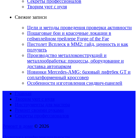
Секреты профессионалов
Творим уют с нуля
Свежие записи
Цели и методы проведения проверки активности
Пошаговые бои и красочные локации в
геймплейном трейлере Forge of the Fae
Пистолет Всплеск в MM2: гайд, ценность и как
получить
Производство металлоконструкций и
металлообработка: процессы, оборудование и
доставка автопарком
Новинки Mercedes-AMG: базовый лифтбек GT и
соплатформенный кроссовер
Особенности изготовления сэндвич-панелей
Главная
Творим уют с нуля
Инструменты для мастера
Ремонт своими руками
Секреты профессионалов
Ремонт в доме
© 2026
Политика конфиденциальности