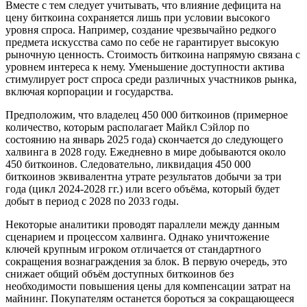
Вместе с тем следует учитывать, что влияние дефицита на
цену биткоина сохраняется лишь при условии высокого
уровня спроса. Например, создание чрезвычайно редкого
предмета искусства само по себе не гарантирует высокую
рыночную ценность. Стоимость биткоина напрямую связана с
уровнем интереса к нему. Уменьшение доступности актива
стимулирует рост спроса среди различных участников рынка,
включая корпорации и государства.
Предположим, что владелец 450 000 биткоинов (примерное
количество, которым располагает Майкл Сэйлор по
состоянию на январь 2025 года) скончается до следующего
халвинга в 2028 году. Ежедневно в мире добываются около
450 биткоинов. Следовательно, ликвидация 450 000
биткоинов эквивалентна утрате результатов добычи за три
года (цикл 2024-2028 гг.) или всего объёма, который будет
добыт в период с 2028 по 2033 годы.
Некоторые аналитики проводят параллели между данным
сценарием и процессом халвинга. Однако уничтожение
ключей крупным игроком отличается от стандартного
сокращения вознаграждения за блок. В первую очередь, это
снижает общий объём доступных биткоинов без
необходимости повышения цены для компенсации затрат на
майнинг. Покупателям останется бороться за сокращающееся