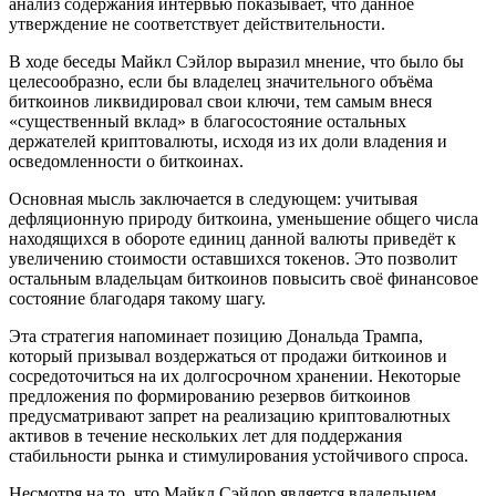
анализ содержания интервью показывает, что данное
утверждение не соответствует действительности.
В ходе беседы Майкл Сэйлор выразил мнение, что было бы
целесообразно, если бы владелец значительного объёма
биткоинов ликвидировал свои ключи, тем самым внеся
«существенный вклад» в благосостояние остальных
держателей криптовалюты, исходя из их доли владения и
осведомленности о биткоинах.
Основная мысль заключается в следующем: учитывая
дефляционную природу биткоина, уменьшение общего числа
находящихся в обороте единиц данной валюты приведёт к
увеличению стоимости оставшихся токенов. Это позволит
остальным владельцам биткоинов повысить своё финансовое
состояние благодаря такому шагу.
Эта стратегия напоминает позицию Дональда Трампа,
который призывал воздержаться от продажи биткоинов и
сосредоточиться на их долгосрочном хранении. Некоторые
предложения по формированию резервов биткоинов
предусматривают запрет на реализацию криптовалютных
активов в течение нескольких лет для поддержания
стабильности рынка и стимулирования устойчивого спроса.
Несмотря на то, что Майкл Сэйлор является владельцем