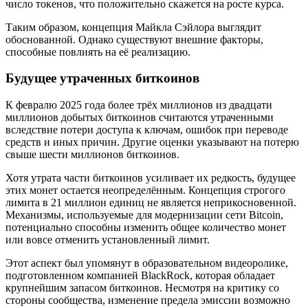
число токенов, что положительно скажется на росте курса.
Таким образом, концепция Майкла Сэйлора выглядит
обоснованной. Однако существуют внешние факторы,
способные повлиять на её реализацию.
Будущее утраченных биткоинов
К февралю 2025 года более трёх миллионов из двадцати
миллионов добытых биткоинов считаются утраченными
вследствие потери доступа к ключам, ошибок при переводе
средств и иных причин. Другие оценки указывают на потерю
свыше шести миллионов биткоинов.
Хотя утрата части биткоинов усиливает их редкость, будущее
этих монет остается неопределённым. Концепция строгого
лимита в 21 миллион единиц не является неприкосновенной.
Механизмы, используемые для модернизации сети Bitcoin,
потенциально способны изменить общее количество монет
или вовсе отменить установленный лимит.
Этот аспект был упомянут в образовательном видеоролике,
подготовленном компанией BlackRock, которая обладает
крупнейшим запасом биткоинов. Несмотря на критику со
стороны сообщества, изменение предела эмиссии возможно