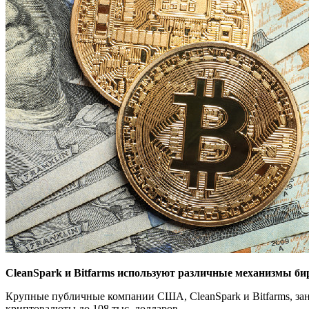
CleanSpark и Bitfarms используют различные механизмы би
Крупные публичные компании США, CleanSpark и Bitfarms, за
криптовалюты до 108 тыс. долларов.