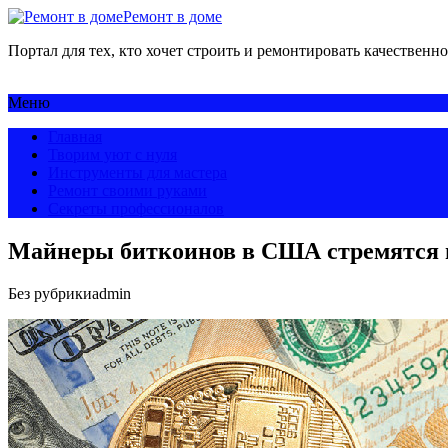
Ремонт в доме
Портал для тех, кто хочет строить и ремонтировать качественно
Меню
Главная
Творим уют с нуля
Инструменты для мастера
Ремонт своими руками
Секреты профессионалов
Майнеры биткоинов в США стремятся п
Без рубрики
admin