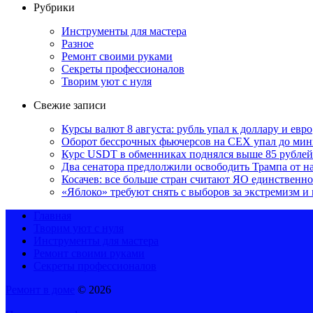
Рубрики
Инструменты для мастера
Разное
Ремонт своими руками
Секреты профессионалов
Творим уют с нуля
Свежие записи
Курсы валют 8 августа: рубль упал к доллару и евро
Оборот бессрочных фьючерсов на CEX упал до мин
Курс USDT в обменниках поднялся выше 85 рублей
Два сенатора предлолжили освободить Трампа от н
Косачев: все больше стран считают ЯО единственно
«Яблоко» требуют снять с выборов за экстремизм и
Главная
Творим уют с нуля
Инструменты для мастера
Ремонт своими руками
Секреты профессионалов
Ремонт в доме
© 2026