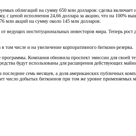
уемых облигаций на сумму 650 млн долларов: сделка включает 
у, с ценой исполнения 24,66 доллара за акцию, что на 100% в
76 млн акций на сумму около 145 млн долларов.
от ведущих институциональных инвесторов мира. Теперь рост до
в том числе и на увеличение корпоративного биткоин-резерва.
ые программы. Компания обновила проспект эмиссии для своей 
 средства будут использованы для расширения действующих май
а последние семь месяцев, а доля американских публичных комп
жает число добытых биткоинов при том же уровне применяемых