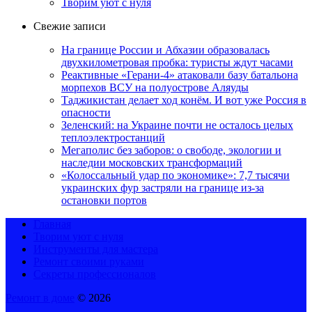
Творим уют с нуля
Свежие записи
На границе России и Абхазии образовалась
двухкилометровая пробка: туристы ждут часами
Реактивные «Герани-4» атаковали базу батальона
морпехов ВСУ на полуострове Аляуды
Таджикистан делает ход конём. И вот уже Россия в
опасности
Зеленский: на Украине почти не осталось целых
теплоэлектростанций
Мегаполис без заборов: о свободе, экологии и
наследии московских трансформаций
«Колоссальный удар по экономике»: 7,7 тысячи
украинских фур застряли на границе из-за
остановки портов
Главная
Творим уют с нуля
Инструменты для мастера
Ремонт своими руками
Секреты профессионалов
Ремонт в доме
© 2026