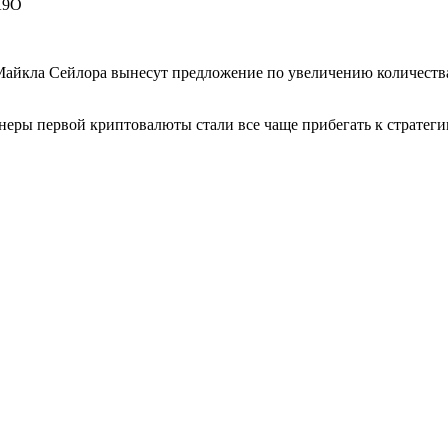
gK9O
Майкла Сейлора вынесут предложение по увеличению количества
еры первой криптовалюты стали все чаще прибегать к стратегии