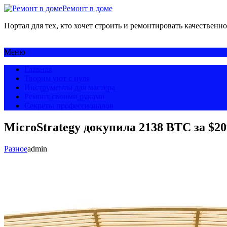
Ремонт в доме
Портал для тех, кто хочет строить и ремонтировать качественно
Меню
Главная
Творим уют с нуля
Инструменты для мастера
Ремонт своими руками
Секреты профессионалов
MicroStrategy докупила 2138 BTC за $2
Разное
admin