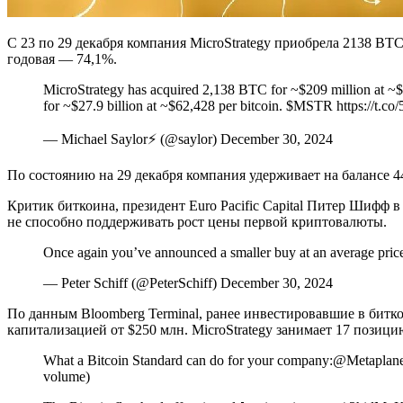
С 23 по 29 декабря компания MicroStrategy приобрела 2138 BTC
годовая — 74,1%.
MicroStrategy has acquired 2,138 BTC for ~$209 million at 
for ~$27.9 billion at ~$62,428 per bitcoin. $MSTR https://t.
— Michael Saylor⚡️ (@saylor) December 30, 2024
По состоянию на 29 декабря компания удерживает на балансе 44
Критик биткоина, президент Euro Pacific Capital Питер Шифф в
не способно поддерживать рост цены первой криптовалюты.
Once again you’ve announced a smaller buy at an average price t
— Peter Schiff (@PeterSchiff) December 30, 2024
По данным Bloomberg Terminal, ранее инвестировавшие в битк
капитализацией от $250 млн. MicroStrategy занимает 17 позици
What a Bitcoin Standard can do for your company:@Metaplanet_
volume)