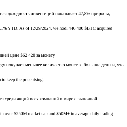
льная доходность инвестиций показывает 47,8% прироста,
74.1% YTD. As of 12/29/2024, we hodl 446,400 $BTC acquired
ней цене $62 428 за монету.
egy покупает меньшее количество монет за большие деньги, что
to keep the price rising.
та среди акций всех компаний в мире с рыночной
with over $250M market cap and $50M+ in average daily trading