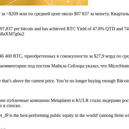
 за ~$209 млн по средней цене около $97 837 за монету. Кварта
~$97,837 per bitcoin and has achieved BTC Yield of 47.8% QTD and 
co/58aXM7g6u2
6 400 BTC, приобретенных в совокупности за $27,9 млрд по сред
 комментарии под постом Майкла Сейлора указал, что MicroStrat
hat’s above the current price. You’re no longer buying enough Bitcoin 
оин публичные компании Metaplanet и KULR стали лидерами рос
ю в списке.
JP is the best-performing public equity in the world! (among firms 