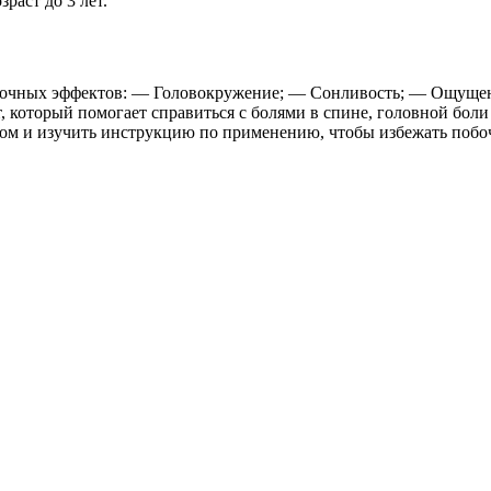
раст до 3 лет.
побочных эффектов: — Головокружение; — Сонливость; — Ощущ
, который помогает справиться с болями в спине, головной бол
ачом и изучить инструкцию по применению, чтобы избежать поб