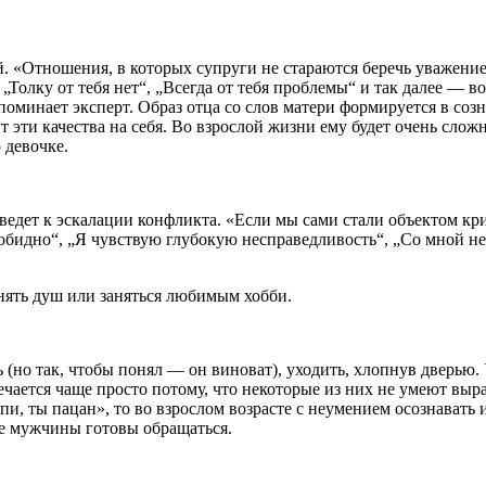
 «Отношения, в которых супруги не стараются беречь уважение 
, „Толку от тебя нет“, „Всегда от тебя проблемы“ и так далее —
апоминает эксперт. Образ отца со слов матери формируется в со
ит эти качества на себя. Во взрослой жизни ему будет очень слож
 девочке.
риведет к эскалации конфликта. «Если мы сами стали объектом к
обидно“, „Я чувствую глубокую несправедливость“, „Со мной нел
нять душ или заняться любимым хобби.
 (но так, чтобы понял — он виноват), уходить, хлопнув дверью.
чается чаще просто потому, что некоторые из них не умеют выра
и, ты пацан», то во взрослом возрасте с неумением осознавать
все мужчины готовы обращаться.