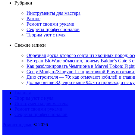
Рубрики
Инструменты для мастера
Разное
Ремонт своими руками
Секреты профессионалов
Творим уют с нуля
Свежие записи
Обрезная доска второго сорта из хвойных пород: о
Ветеран BioWare объяснил, почему Baldur’s Gate 3
Как разблокировать Чемпиона в Marvel Tōkon: Fighti
Geely Monjaro/Xingyue L с приставкой Plus возглав
Дню строителя — 70: как отмечают юбилей и главн
Доллар выше 82, евро выше 94: что происходит с к
Главная
Творим уют с нуля
Инструменты для мастера
Ремонт своими руками
Секреты профессионалов
Ремонт в доме
© 2026