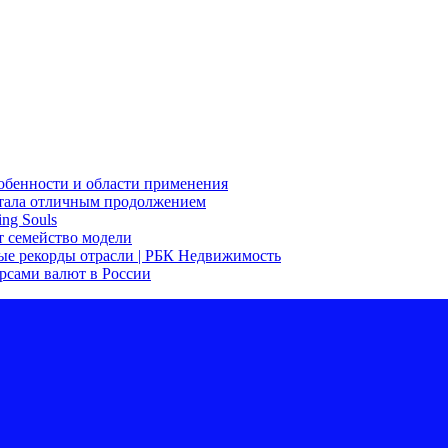
собенности и области применения
 стала отличным продолжением
ng Souls
ит семейство модели
ые рекорды отрасли | РБК Недвижимость
урсами валют в России