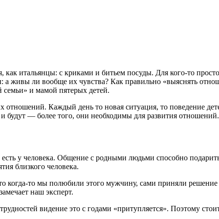
, как итальянцы: с криками и битьем посуды. Для кого-то прост
сы: а живы ли вообще их чувства? Как правильно «выяснять отн
й семьи» и мамой пятерых детей.
 отношений. Каждый день то новая ситуация, то поведение дете
и будут — более того, они необходимы для развития отношений.
о есть у человека. Общение с родными людьми способно подарит
тия близкого человека.
то когда-то мы полюбили этого мужчину, сами приняли решение в
замечает наш эксперт.
 трудностей видение это с годами «притупляется». Поэтому стоит