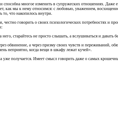
 способна многое изменить в супружеских отношениях. Даже есл
ает, как мы к нему относимся: с любовью, уважением, восхищени
 то, что накопилось внутри.
и, честно говорить о своих психологических потребностях и пр
и:
 него, старайтесь не просто слышать, а вслушиваться и давать 
ерез обвинение, а через призму своих чувств и переживаний, обя
ень неприятно, когда вещи в шкафу лежат кучей».
га уже получается. Имеет смысл говорить даже о самых крошеч