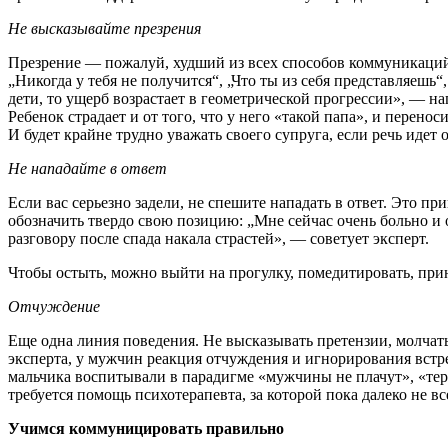
Не высказывайте презрения
Презрение — пожалуй, худший из всех способов коммуникаций.
„Никогда у тебя не получится“, „Что ты из себя представляешь“
дети, то ущерб возрастает в геометрической прогрессии», — н
Ребенок страдает и от того, что у него «такой папа», и перенос
И будет крайне трудно уважать своего супруга, если речь идет о
Не нападайте в ответ
Если вас серьезно задели, не спешите нападать в ответ. Это п
обозначить твердо свою позицию: „Мне сейчас очень больно и 
разговору после спада накала страстей», — советует эксперт.
Чтобы остыть, можно выйти на прогулку, помедитировать, при
Отчуждение
Еще одна линия поведения. Не высказывать претензии, молчать
эксперта, у мужчин реакция отчуждения и игнорирования встре
мальчика воспитывали в парадигме «мужчины не плачут», «терп
требуется помощь психотерапевта, за которой пока далеко не 
Учимся коммуницировать правильно