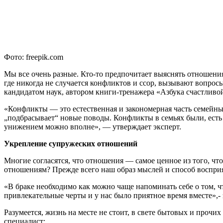
Фото: freepik.com
Мы все очень разные. Кто-то предпочитает выяснять отношения
где никогда не случается конфликтов и ссор, вызывают вопро
кандидатом наук, автором книги-тренажера «Азбука счастливо
«Конфликты — это естественная и закономерная часть семейных
„подбрасывает“ новые поводы. Конфликты в семьях были, есть 
унижением можно вполне», — утверждает эксперт.
Укрепление супружеских отношений
Многие согласятся, что отношения — самое ценное из того, чт
отношениям? Прежде всего наш образ мыслей и способ восприя
«В браке необходимо как можно чаще напоминать себе о том, ч
привлекательные черты и у нас было приятное время вместе»,- 
Разумеется, жизнь на месте не стоит, в свете бытовых и прочих
специалист: