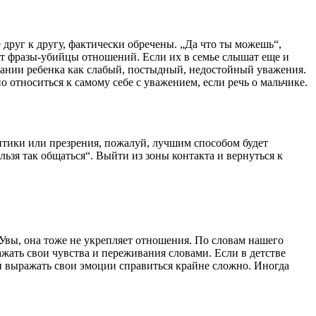
друг к другу, фактически обречены. „Да что ты можешь“,
 вот фразы-убийцы отношений. Если их в семье слышат еще и
знании ребенка как слабый, постыдный, недостойный уважения.
но относиться к самому себе с уважением, если речь о мальчике.
ритики или презрения, пожалуй, лучшим способом будет
ьзя так общаться“. Выйти из зоны контакта и вернуться к
 Увы, она тоже не укрепляет отношения. По словам нашего
жать свои чувства и переживания словами. Если в детстве
 и выражать свои эмоции справиться крайне сложно. Иногда