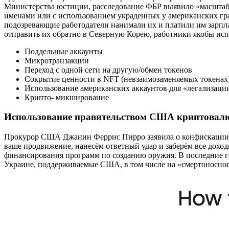
Министерства юстиции, расследование ФБР выявило «масшта
именами или с использованием украденных у американских гра
подозревающие работодатели нанимали их и платили им зарпла
отправить их обратно в Северную Корею, работники якобы ис
Поддельные аккаунты
Микротранзакции
Переход с одной сети на другую/обмен токенов
Сокрытие ценности в NFT (невзаимозаменяемых токенах
Использование американских аккаунтов для «легализаци
Крипто- микширование
Использование правительством США криптовалют
Прокурор США Джанин Феррис Пирро заявила о конфискации иму
ваше продвижение, нанесём ответный удар и заберём все доход
финансирования программ по созданию оружия. В последние 
Украине, поддерживаемые США, в том числе на «смертоносное