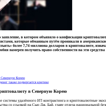
заявление, в котором объявило о конфискации криптовалют
листами, которые обманным путём проникали в американски
и изъять» более 7,74 миллиона долларов в криптовалюте, из
мбия намерен получить право собственности на эти средства 
в Северную Корею
енег также подвергается критике
риптовалюту в Северную Корею
ные системы удалённого ИТ-контрактинга и криптовалютные эко
ьства со ссылкой на Сью Дж. Бай, главу отдела национальной 