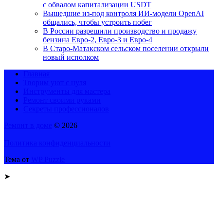
с обвалом капитализации USDT
Вышедшие из-под контроля ИИ-модели OpenAI
общались, чтобы устроить побег
В России разрешили производство и продажу
бензина Евро-2, Евро-3 и Евро-4
В Старо-Матакском сельском поселении открыли
новый исполком
Главная
Творим уют с нуля
Инструменты для мастера
Ремонт своими руками
Секреты профессионалов
Ремонт в доме
© 2026
Политика конфиденциальности
Тема от
WP Puzzle
➤