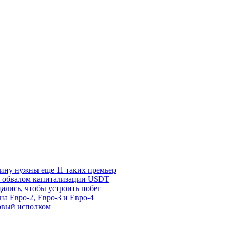
ину нужны еще 11 таких премьер
 с обвалом капитализации USDT
лись, чтобы устроить побег
а Евро-2, Евро-3 и Евро-4
овый исполком