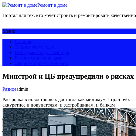
Ремонт в доме
Портал для тех, кто хочет строить и ремонтировать качественно
Меню
Главная
Творим уют с нуля
Инструменты для мастера
Ремонт своими руками
Секреты профессионалов
Минстрой и ЦБ предупредили о рисках
Разное
admin
Рассрочка в новостройках достигла как минимум 1 трлн руб. 
аккуратнее и покупателям, и застройщикам, и банкам