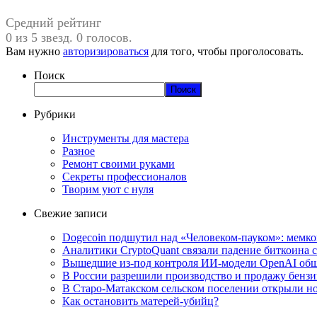
Средний рейтинг
0 из 5 звезд. 0 голосов.
Вам нужно
авторизироваться
для того, чтобы проголосовать.
Поиск
Поиск
Рубрики
Инструменты для мастера
Разное
Ремонт своими руками
Секреты профессионалов
Творим уют с нуля
Свежие записи
Dogecoin подшутил над «Человеком-пауком»: мемко
Аналитики CryptoQuant связали падение биткоина
Вышедшие из-под контроля ИИ-модели OpenAI обща
В России разрешили производство и продажу бензин
В Старо-Матакском сельском поселении открыли н
Как остановить матерей-убийц?