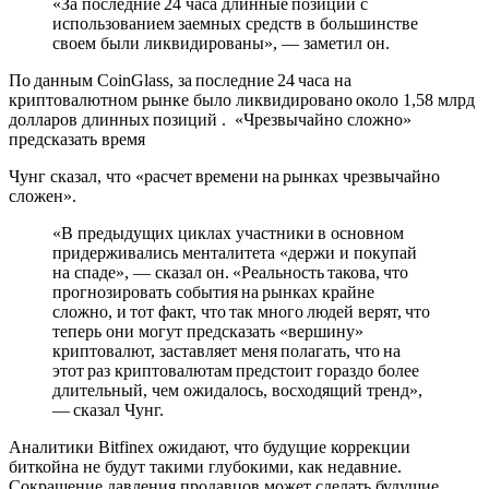
«За последние 24 часа длинные позиции с
использованием заемных средств в большинстве
своем были ликвидированы», — заметил он.
По данным CoinGlass, за последние 24 часа на
криптовалютном рынке было ликвидировано около 1,58 млрд
долларов длинных позиций . «Чрезвычайно сложно»
предсказать время
Чунг сказал, что «расчет времени на рынках чрезвычайно
сложен».
«В предыдущих циклах участники в основном
придерживались менталитета «держи и покупай
на спаде», — сказал он. «Реальность такова, что
прогнозировать события на рынках крайне
сложно, и тот факт, что так много людей верят, что
теперь они могут предсказать «вершину»
криптовалют, заставляет меня полагать, что на
этот раз криптовалютам предстоит гораздо более
длительный, чем ожидалось, восходящий тренд»,
— сказал Чунг.
Аналитики Bitfinex ожидают, что будущие коррекции
биткойна не будут такими глубокими, как недавние.
Сокращение давления продавцов может сделать будущие