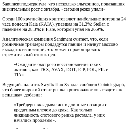
Santiment подчеркнула, что несколько альткоинов, показавших
значительный рост с октября, «сегодня резко упали».
Среди 100 крупнейших криптовалют наибольшие потери за 24
часа понесли Kaia (KAIA), упавшая на 31,3%; Stellar, с
падением на 28,3%; и Flare, который упал на 26,9%.
Аналитическая компания Santiment считает, что, если
розничные трейдеры поддадутся панике и начнут массово
выходить из позиций, это может спровоцировать
стремительный отскок цен.
«Ожидайте быстрого восстановления таких
активов, как TRX, AVAX, DOT, ICP, POL, FIL и
TIA».
Ведущий аналитик Swyftx Пав Хундал сообщил Cointelegraph,
что более широкий откат рынка криптовалют «выглядит как
вспышка», добавив:
«Трейдеры вкладывались в длинные позиции с
кредитным плечом до краха. Как только
ликвидность спотового рынка растаяла, у них
начались проблемы».