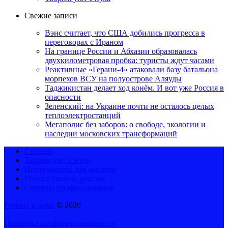
Свежие записи
Вэнс считает, что США добились прогресса в
переговорах с Ираном
На границе России и Абхазии образовалась
двухкилометровая пробка: туристы ждут часами
Реактивные «Герани-4» атаковали базу батальона
морпехов ВСУ на полуострове Аляуды
Таджикистан делает ход конём. И вот уже Россия в
опасности
Зеленский: на Украине почти не осталось целых
теплоэлектростанций
Мегаполис без заборов: о свободе, экологии и
наследии московских трансформаций
Главная
Творим уют с нуля
Инструменты для мастера
Ремонт своими руками
Секреты профессионалов
Ремонт в доме
© 2026
Политика конфиденциальности