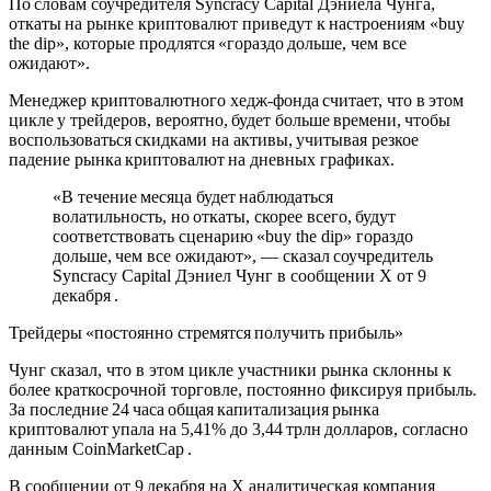
По словам соучредителя Syncracy Capital Дэниела Чунга,
откаты на рынке криптовалют приведут к настроениям «buy
the dip», которые продлятся «гораздо дольше, чем все
ожидают».
Менеджер криптовалютного хедж-фонда считает, что в этом
цикле у трейдеров, вероятно, будет больше времени, чтобы
воспользоваться скидками на активы, учитывая резкое
падение рынка криптовалют на дневных графиках.
«В течение месяца будет наблюдаться
волатильность, но откаты, скорее всего, будут
соответствовать сценарию «buy the dip» гораздо
дольше, чем все ожидают», — сказал соучредитель
Syncracy Capital Дэниел Чунг в сообщении X от 9
декабря .
Трейдеры «постоянно стремятся получить прибыль»
Чунг сказал, что в этом цикле участники рынка склонны к
более краткосрочной торговле, постоянно фиксируя прибыль.
За последние 24 часа общая капитализация рынка
криптовалют упала на 5,41% до 3,44 трлн долларов, согласно
данным CoinMarketCap .
В сообщении от 9 декабря на X аналитическая компания