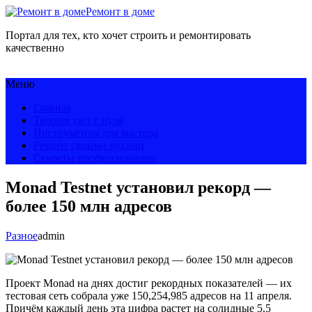
Ремонт в доме
Портал для тех, кто хочет строить и ремонтировать
качественно
Меню
Главная
Творим уют с нуля
Инструменты для мастера
Ремонт своими руками
Секреты профессионалов
Monad Testnet установил рекорд —
более 150 млн адресов
Разное
admin
Проект Monad на днях достиг рекордных показателей — их
тестовая сеть собрала уже 150,254,985 адресов на 11 апреля.
Причём каждый день эта цифра растет на солидные 5,5