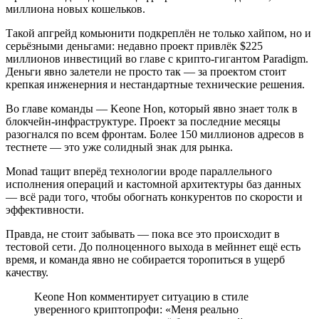
миллиона новых кошельков.
Такой апгрейд комьюнити подкреплён не только хайпом, но и
серьёзными деньгами: недавно проект привлёк $225
миллионов инвестиций во главе с крипто-гигантом Paradigm.
Деньги явно залетели не просто так — за проектом стоит
крепкая инженерния и нестандартные технические решения.
Во главе команды — Keone Hon, который явно знает толк в
блокчейн-инфраструктуре. Проект за последние месяцы
разогнался по всем фронтам. Более 150 миллионов адресов в
тестнете — это уже солидный знак для рынка.
Monad тащит вперёд технологии вроде параллельного
исполнения операций и кастомной архитектуры баз данных
— всё ради того, чтобы обогнать конкурентов по скорости и
эффективности.
Правда, не стоит забывать — пока все это происходит в
тестовой сети. До полноценного выхода в мейннет ещё есть
время, и команда явно не собирается торопиться в ущерб
качеству.
Keone Hon комментирует ситуацию в стиле
уверенного криптопрофи: «Меня реально