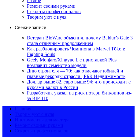
Разное
Ремонт своими руками
Секреты профессионалов
Творим уют с нуля
Свежие записи
Ветеран BioWare объяснил, почему Baldur’s Gate 3
стала отличным продолжением
Как разблокировать Чемпиона в Marvel Tōkon:
Fighting Souls
Geely Monjaro/Xingyue L с приставкой Plus
возглавит семейство модели
Дню строителя — 70: как отмечают юбилей и
главные рекорды отрасли | РБК Недвижимость
Доллар выше 82, евро выше 94: что происходит с
курсами валют в России
Разработчик указал на риск потери биткоинов из-
за BIP-110
Главная
Творим уют с нуля
Инструменты для мастера
Ремонт своими руками
Секреты профессионалов