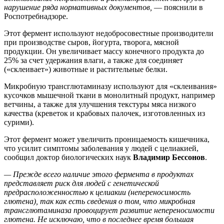
нарушение ряда нормативных документов,
— пояснили в
Роспотребнадзоре.
Этот фермент используют недобросовестные производители
при производстве сыров, йогурта, творога, мясной
продукции. Он увеличивает массу конечного продукта до
25% за счет удержания влаги, а также для соединяет
(«склеивает») животные и растительные белки.
Микробную трансглютаминазу используют для «склеивания»
кусочков мышечной ткани в монолитный продукт, например
ветчины, а также для улучшения текстуры мяса низкого
качества (креветок и крабовых палочек, изготовленных из
сурими).
Этот фермент может увеличить проницаемость кишечника,
что усилит симптомы заболевания у людей с целиакией,
сообщил доктор биологических наук
Владимир Бессонов
.
— Прежде всего наличие этого фермента в продуктах
представляет риск для людей с генетической
предрасположенностью к целиакии (непереносимость
глютена), так как есть сведения о том, что микробная
трансглютаминаза провоцирует развитие непереносимости
глютена. Не исключаю, что в последнее время большая