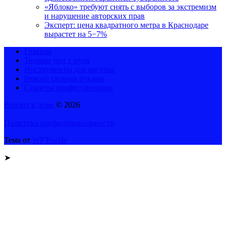
«Яблоко» требуют снять с выборов за экстремизм
и нарушение авторских прав
Эксперт: цена квадратного метра в Краснодаре
вырастет на 5−7%
Главная
Творим уют с нуля
Инструменты для мастера
Ремонт своими руками
Секреты профессионалов
Ремонт в доме
© 2026
Политика конфиденциальности
Тема от
WP Puzzle
➤