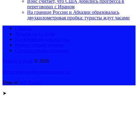
Вэнс считает, что США добились прогресса в
переговорах с Ираном
На границе России и Абхазии образовалась
двухкилометровая пробка: туристы ждут часами
Главная
Творим уют с нуля
Инструменты для мастера
Ремонт своими руками
Секреты профессионалов
Ремонт в доме
© 2026
Политика конфиденциальности
Тема от
WP Puzzle
➤