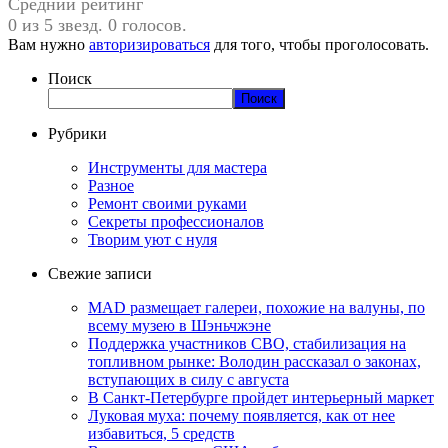
Средний рейтинг
0 из 5 звезд. 0 голосов.
Вам нужно
авторизироваться
для того, чтобы проголосовать.
Поиск
Поиск
Рубрики
Инструменты для мастера
Разное
Ремонт своими руками
Секреты профессионалов
Творим уют с нуля
Свежие записи
MAD размещает галереи, похожие на валуны, по
всему музею в Шэньчжэне
Поддержка участников СВО, стабилизация на
топливном рынке: Володин рассказал о законах,
вступающих в силу с августа
В Санкт-Петербурге пройдет интерьерный маркет
Луковая муха: почему появляется, как от нее
избавиться, 5 средств