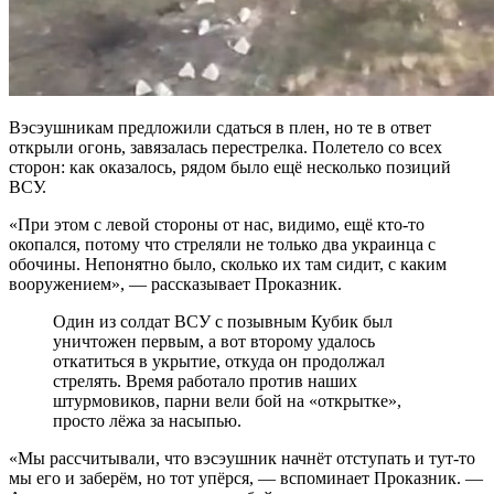
Вэсэушникам предложили сдаться в плен, но те в ответ
открыли огонь, завязалась перестрелка. Полетело со всех
сторон: как оказалось, рядом было ещё несколько позиций
ВСУ.
«При этом с левой стороны от нас, видимо, ещё кто-то
окопался, потому что стреляли не только два украинца с
обочины. Непонятно было, сколько их там сидит, с каким
вооружением», — рассказывает Проказник.
Один из солдат ВСУ с позывным Кубик был
уничтожен первым, а вот второму удалось
откатиться в укрытие, откуда он продолжал
стрелять. Время работало против наших
штурмовиков, парни вели бой на «открытке»,
просто лёжа за насыпью.
«Мы рассчитывали, что вэсэушник начнёт отступать и тут-то
мы его и заберём, но тот упёрся, — вспоминает Проказник. —