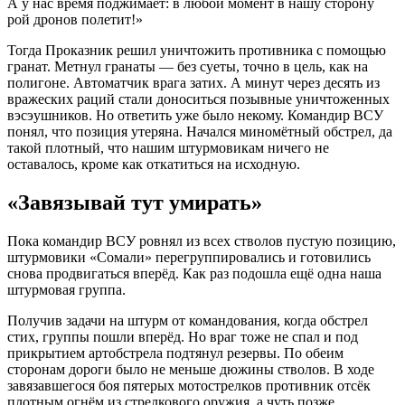
А у нас время поджимает: в любой момент в нашу сторону
рой дронов полетит!»
Тогда Проказник решил уничтожить противника с помощью
гранат. Метнул гранаты — без суеты, точно в цель, как на
полигоне. Автоматчик врага затих. А минут через десять из
вражеских раций стали доноситься позывные уничтоженных
вэсэушников. Но ответить уже было некому. Командир ВСУ
понял, что позиция утеряна. Начался миномётный обстрел, да
такой плотный, что нашим штурмовикам ничего не
оставалось, кроме как откатиться на исходную.
«Завязывай тут умирать»
Пока командир ВСУ ровнял из всех стволов пустую позицию,
штурмовики «Сомали» перегруппировались и готовились
снова продвигаться вперёд. Как раз подошла ещё одна наша
штурмовая группа.
Получив задачи на штурм от командования, когда обстрел
стих, группы пошли вперёд. Но враг тоже не спал и под
прикрытием артобстрела подтянул резервы. По обеим
сторонам дороги было не меньше дюжины стволов. В ходе
завязавшегося боя пятерых мотострелков противник отсёк
плотным огнём из стрелкового оружия, а чуть позже