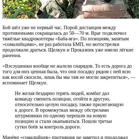
Бой шёл уже не первый час. Порой дистанция между
противниками сокращалась до 50—70 м. Враг подключил
тяжёлые квадрокоптеры «Баба-яга». По позициям, занятым
«сомалийцами», не раз работала БМП, но мотострелки
продолжали драться. Щелкун и Проказник уже имели лёгкие
ранения.
«Вэсэушники вообще не жалели снарядов. То есть дорога до
того для них ценная была, что они посадку рядом с ней всю
как косой скосили, лишь бы мы там не могли закрепиться», —
вспоминает Щелкун.
Не желая бездарно терять людей, комбат дал
команду сменить позиции, отойти в другую,
относительно целую посадку, также прилегающую
к дороге. В промежутках между обстрелами
штурмовики по одному перешли на новую
позицию и стали окапываться. Пошли третьи
сутки боёв за контроль дороги.
Манёвр «сомалийцев» противник не заметил и продолжал