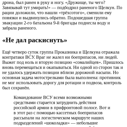
дрона, был ранен в руку и ногу. «Дружище, ты чего?
Завязывай тут умирать!» — подбодрил раненого Щелкун. По
рации доложили, что нашли «трёхсотого», сменили ему
повязки и выдвинулись обратно. Подошедшая группа
эвакуации 2-го батальона 9-й бригады поднесла воду и
забрала раненого.
«Не дал раскиснуть»
Ещё четверо суток группа Проказника и Щелкуна отражала
контратаки ВСУ. Враг не жалел ни боеприпасов, ни людей.
Выжег под ноль и вторую позицию «сомалийцев». Пришлось
вновь перемещаться и окапываться. Ни одной из сторон так и
не удалось удержать позиции вблизи дорожной насыпи. Но
основная задача мотострелками была выполнена: противник
не мог использовать дорогу для ротации и подвоза, контроль
был сохранён.
Командование ВСУ всеми возможными
средствами старается затруднить действия
российской армии в прифронтовой полосе. Вот и
в этот раз с помощью кассетных боеприпасов
рассыпали на логистическом маршруте наших
подразделений «шоколадки» — небольшие