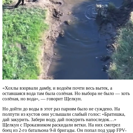
«Хохлы взорвали дамбу, и водоём почти весь вытек, а
оставшаяся вода там была солёная. Но выбора не было — хоть
солёная, но вода», — говорит Щелкун.
Но дойти до воды в этот раз парням было не суждено. На
полпути из кустов они услышали слабый голос: «Братишка,
дай закурить. Забери воду, дай покурить напоследок…»
Щелкун с Проказником раскидали ветки. На них смотрел
боец из 2-го батальона 9-й бригады. Он попал под удар FPV-