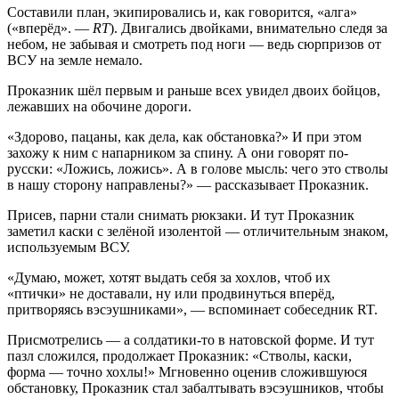
Составили план, экипировались и, как говорится, «алга»
(«вперёд». —
RT
). Двигались двойками, внимательно следя за
небом, не забывая и смотреть под ноги — ведь сюрпризов от
ВСУ на земле немало.
Проказник шёл первым и раньше всех увидел двоих бойцов,
лежавших на обочине дороги.
«Здорово, пацаны, как дела, как обстановка?» И при этом
захожу к ним с напарником за спину. А они говорят по-
русски: «Ложись, ложись». А в голове мысль: чего это стволы
в нашу сторону направлены?» — рассказывает Проказник.
Присев, парни стали снимать рюкзаки. И тут Проказник
заметил каски с зелёной изолентой — отличительным знаком,
используемым ВСУ.
«Думаю, может, хотят выдать себя за хохлов, чтоб их
«птички» не доставали, ну или продвинуться вперёд,
притворяясь вэсэушниками», — вспоминает собеседник RT.
Присмотрелись — а солдатики-то в натовской форме. И тут
пазл сложился, продолжает Проказник: «Стволы, каски,
форма — точно хохлы!» Мгновенно оценив сложившуюся
обстановку, Проказник стал забалтывать вэсэушников, чтобы