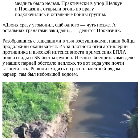
медлить было нельзя. Практически в упор Щелкун
и Проказник открыли огонь по врагу,
подключились и остальные бойцы группы.
«Двоих сразу угомонил, ещё одного — чуть позже. А
остальных гранатами закидали», — делится Проказник.
Разобравшись с зашедшими в тыл вэсэушниками, наши бойцы
продолжили окапываться. Из-за плотного огня артиллерии
противника и высокой интенсивности применения БПЛА
подвоз воды и БК был затруднён. И если с боеприпасами дело
у наших парней обстояло неплохо, то вот вода уже почти
закончилась. Решили сходить на расположенный рядом
карьер: там был небольшой водоём.