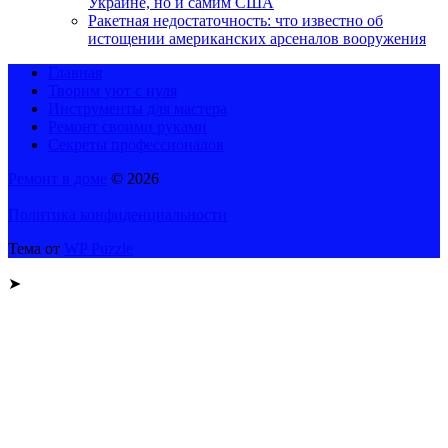
Украине, но и самим США
Ракетная недостаточность: что известно об
истощении американских арсеналов вооружения
Главная
Творим уют с нуля
Инструменты для мастера
Ремонт своими руками
Секреты профессионалов
Ремонт в доме
© 2026
Политика конфиденциальности
Тема от
WP Puzzle
➤