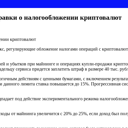
равки о налогообложении криптовалют
екс, регулирующие обложение налогами операций с криптовалют
лей и убытков при майнинге и операциях купли-продажи крипт
адельцу сервиса придется заплатить штраф в размере 40 тыс. ру
огичным действиям с ценными бумагами, с включением результат
 данного лимита ставка повышается до 15%. Прогрессивная сист
дает под действие экспериментального режима налогообложени
оходы от майнинга увеличится с 20% до 25%, если доход был пол