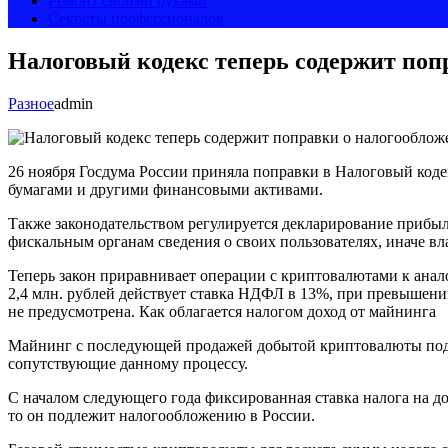
Ремонт своими руками
Секреты профессионалов
Налоговый кодекс теперь содержит поп
Разное
admin
26 ноября Госдума России приняла поправки в Налоговый код
бумагами и другими финансовыми активами.
Также законодательством регулируется декларирование прибы
фискальным органам сведения о своих пользователях, иначе вл
Теперь закон приравнивает операции с криптовалютами к анал
2,4 млн. рублей действует ставка НДФЛ в 13%, при превышении
не предусмотрена. Как облагается налогом доход от майнинга
Майнинг с последующей продажей добытой криптовалюты подпа
сопутствующие данному процессу.
С началом следующего года фиксированная ставка налога на д
то он подлежит налогообложению в России.