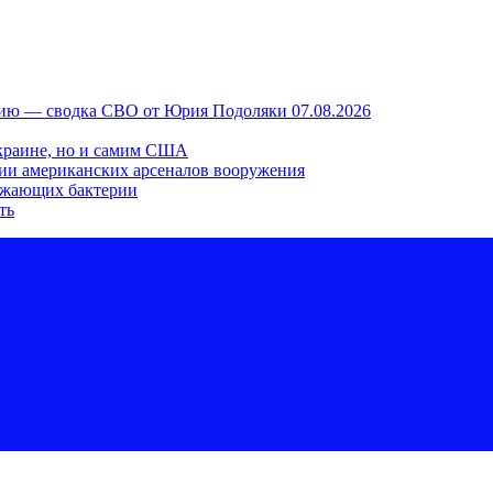
сию — сводка СВО от Юрия Подоляки 07.08.2026
 Украине, но и самим США
нии американских арсеналов вооружения
ожающих бактерии
ть