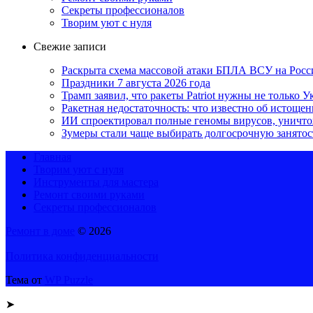
Секреты профессионалов
Творим уют с нуля
Свежие записи
Раскрыта схема массовой атаки БПЛА ВСУ на Рос
Праздники 7 августа 2026 года
Трамп заявил, что ракеты Patriot нужны не только
Ракетная недостаточность: что известно об истоще
ИИ спроектировал полные геномы вирусов, уничт
Зумеры стали чаще выбирать долгосрочную занятос
Главная
Творим уют с нуля
Инструменты для мастера
Ремонт своими руками
Секреты профессионалов
Ремонт в доме
© 2026
Политика конфиденциальности
Тема от
WP Puzzle
➤