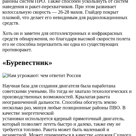
районы систем ПРО. Также способен ускользнуть от систем
наведения и ракет-перехватчиков. При этом развивает
колоссальную скорость — 26-28 махов. Глайдер покрыт
плазмой, что делает его невидимым для радиолокационных
средств.
Хоть он и заметен для оптоэлектронных и инфракрасных
средств обнаружения, но благодаря высокой скорости полета
его не способна перехватить ни одна из существующих
противоракет.
«Буревестник»
Научная база для создания двигателя была наработана
советскими учеными. Но тогда не хватало технологических и
производственных возможностей. Крылатая ракета
неограниченной дальности. Способна обогнуть землю
несколько раз, минуя любые позиционные районы ПВО. В
качестве энергетической
установки используется ядерный прямоточный двигатель,
который позволяет лететь быстро и далеко, также ему не
требуется топливо. Ракета может быть маленькой и
незаметной. Может применяться в качестве «оружия Судного