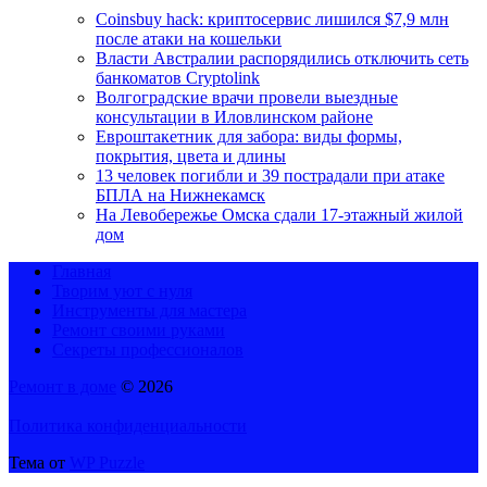
Coinsbuy hack: криптосервис лишился $7,9 млн
после атаки на кошельки
Власти Австралии распорядились отключить сеть
банкоматов Cryptolink
Волгоградские врачи провели выездные
консультации в Иловлинском районе
Евроштакетник для забора: виды формы,
покрытия, цвета и длины
13 человек погибли и 39 пострадали при атаке
БПЛА на Нижнекамск
На Левобережье Омска сдали 17-этажный жилой
дом
Главная
Творим уют с нуля
Инструменты для мастера
Ремонт своими руками
Секреты профессионалов
Ремонт в доме
© 2026
Политика конфиденциальности
Тема от
WP Puzzle