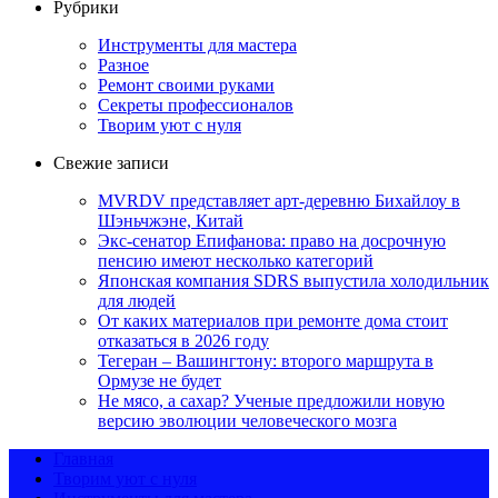
Рубрики
Инструменты для мастера
Разное
Ремонт своими руками
Секреты профессионалов
Творим уют с нуля
Свежие записи
MVRDV представляет арт-деревню Бихайлоу в
Шэньчжэне, Китай
Экс-сенатор Епифанова: право на досрочную
пенсию имеют несколько категорий
Японская компания SDRS выпустила холодильник
для людей
От каких материалов при ремонте дома стоит
отказаться в 2026 году
Тегеран – Вашингтону: второго маршрута в
Ормузе не будет
Не мясо, а сахар? Ученые предложили новую
версию эволюции человеческого мозга
Главная
Творим уют с нуля