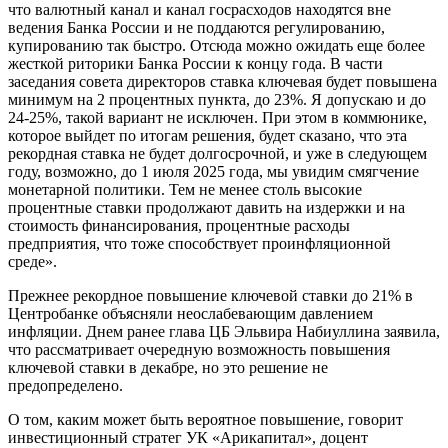
что валютный канал и канал госрасходов находятся вне
ведения Банка России и не поддаются регулированию,
купированию так быстро. Отсюда можно ожидать еще более
жесткой риторики Банка России к концу года. В части
заседания совета директоров ставка ключевая будет повышена
минимум на 2 процентных пункта, до 23%. Я допускаю и до
24-25%, такой вариант не исключен. При этом в коммюнике,
которое выйдет по итогам решения, будет сказано, что эта
рекордная ставка не будет долгосрочной, и уже в следующем
году, возможно, до 1 июля 2025 года, мы увидим смягчение
монетарной политики. Тем не менее столь высокие
процентные ставки продолжают давить на издержки и на
стоимость финансирования, процентные расходы
предприятия, что тоже способствует проинфляционной
среде».
Прежнее рекордное повышение ключевой ставки до 21% в
Центробанке объясняли неослабевающим давлением
инфляции. Днем ранее глава ЦБ Эльвира Набиуллина заявила,
что рассматривает очередную возможность повышения
ключевой ставки в декабре, но это решение не
предопределено.
О том, каким может быть вероятное повышение, говорит
инвестиционный стратег УК «Арикапитал», доцент