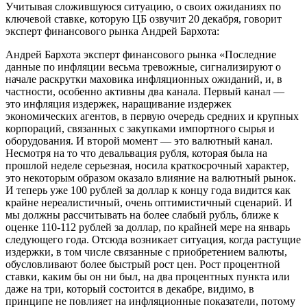
Учитывая сложившуюся ситуацию, о своих ожиданиях по
ключевой ставке, которую ЦБ озвучит 20 декабря, говорит
эксперт финансового рынка Андрей Бархота:
Андрей Бархота эксперт финансового рынка «Последние
данные по инфляции весьма тревожные, сигнализируют о
начале раскрутки маховика инфляционных ожиданий, и, в
частности, особенно активны два канала. Первый канал —
это инфляция издержек, наращивание издержек
экономических агентов, в первую очередь средних и крупных
корпораций, связанных с закупками импортного сырья и
оборудования. И второй момент — это валютный канал.
Несмотря на то что девальвация рубля, которая была на
прошлой неделе серьезная, носила краткосрочный характер,
это некоторым образом оказало влияние на валютный рынок.
И теперь уже 100 рублей за доллар к концу года видится как
крайне нереалистичный, очень оптимистичный сценарий. И
мы должны рассчитывать на более слабый рубль, ближе к
оценке 110-112 рублей за доллар, по крайней мере на январь
следующего года. Отсюда возникает ситуация, когда растущие
издержки, в том числе связанные с приобретением валюты,
обусловливают более быстрый рост цен. Рост процентной
ставки, каким бы он ни был, на два процентных пункта или
даже на три, который состоится в декабре, видимо, в
принципе не повлияет на инфляционные показатели, потому