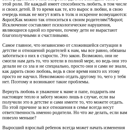
этой роли. Не каждый имеет способность любить, в том числе
и своих детей. В то время как те, кто вырос в любви, в свою
очередь никак не могут взять в толк и искренне возмущаются:
&quot;Как можно так относиться к своим родителям?!&quot;
Исключение составляют психологические нарушения,
являющиеся одной из причин, почему дети не вырастают
благополучными и счастливыми.
Самое главное, что независимо от сложившейся ситуации в
детстве и отношений родителей к нам, мы все равно, обязаны
заботиться о них в старости. Это закон. Возможно, они не
смогли нам дать то, что хотели в полной мере, но ведь они это
делали не со зла и не специально, просто они и сами не знали,
как дарить свою любовь, ведь в свое время никто их этому
просто не научил. Невозможно отдать другому то, чего у тебя
нет. Поэтому и возникают такие проблемы.
Вернуть любовь и уважение к маме и папе, подарить им
настоящее тепло и заботу можно лишь в случае, если вы
получили это в детстве и сами имеете то, что можете отдать.
По этой причине за все отношения в семье всегда несут
ответственность именно родители. Но что же делать, если вам
повезло меньше?
Выросший взрослый ребенок всегда может начать изменения