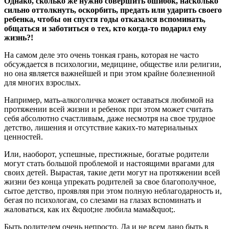
Однако, сколько же нужно совершить ошибок, насколько
сильно оттолкнуть, оскорбить, предать или ударить своего
ребенка, чтобы он спустя годы отказался вспоминать,
общаться и заботиться о тех, кто когда-то подарил ему
жизнь?!
На самом деле это очень тонкая грань, которая не часто
обсуждается в психологии, медицине, обществе или религии,
но она является важнейшей и при этом крайне болезненной
для многих взрослых.
Например, мать-алкоголичка может оставаться любимой на
протяжении всей жизни и ребенок при этом может считать
себя абсолютно счастливым, даже несмотря на свое трудное
детство, лишения и отсутствие каких-то материальных
ценностей.
Или, наоборот, успешные, престижные, богатые родители
могут стать большой проблемой и настоящими врагами для
своих детей. Вырастая, такие дети могут на протяжении всей
жизни без конца упрекать родителей за свое благополучное,
сытое детство, проявляя при этом полную неблагодарность и,
бегая по психологам, со слезами на глазах вспоминать и
жаловаться, как их &quot;не любила мама&quot;.
Быть родителем очень непросто. Да и не всем дано быть в