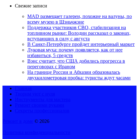
Свежие записи
MAD размещает галереи, похожие на валуны, по
всему музею в Шэньчжэне
Поддержка участников СВО, стабилизация на
топливном рынке: Володин рассказал о законах,
вступающих в силу с августа
В Санкт-Петербурге пройдет интерьерный маркет
Луковая муха: почему появляется, как от нее
избавиться, 5 средств
Вэнс считает, что США добились прогресса в
переговорах с Ираном
На границе России и Абхазии образовалась
двухкилометровая пробка: туристы ждут часами
Главная
Творим уют с нуля
Инструменты для мастера
Ремонт своими руками
Секреты профессионалов
Ремонт в доме
© 2026
Политика конфиденциальности