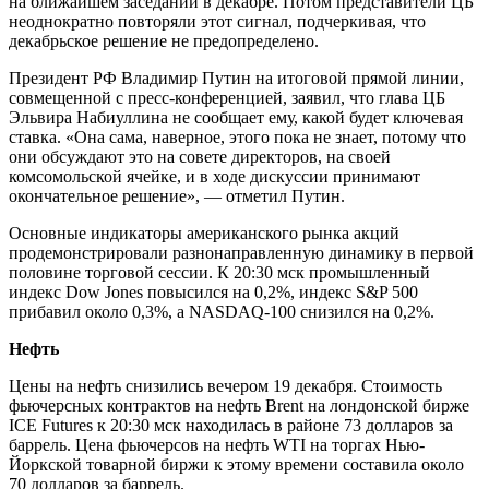
на ближайшем заседании в декабре. Потом представители ЦБ
неоднократно повторяли этот сигнал, подчеркивая, что
декабрьское решение не предопределено.
Президент РФ Владимир Путин на итоговой прямой линии,
совмещенной с пресс-конференцией, заявил, что глава ЦБ
Эльвира Набиуллина не сообщает ему, какой будет ключевая
ставка. «Она сама, наверное, этого пока не знает, потому что
они обсуждают это на совете директоров, на своей
комсомольской ячейке, и в ходе дискуссии принимают
окончательное решение», — отметил Путин.
Основные индикаторы американского рынка акций
продемонстрировали разнонаправленную динамику в первой
половине торговой сессии. К 20:30 мск промышленный
индекс Dow Jones повысился на 0,2%, индекс S&P 500
прибавил около 0,3%, а NASDAQ-100 снизился на 0,2%.
Нефть
Цены на нефть снизились вечером 19 декабря. Стоимость
фьючерсных контрактов на нефть Brent на лондонской бирже
ICE Futures к 20:30 мск находилась в районе 73 долларов за
баррель. Цена фьючерсов на нефть WTI на торгах Нью-
Йоркской товарной биржи к этому времени составила около
70 долларов за баррель.