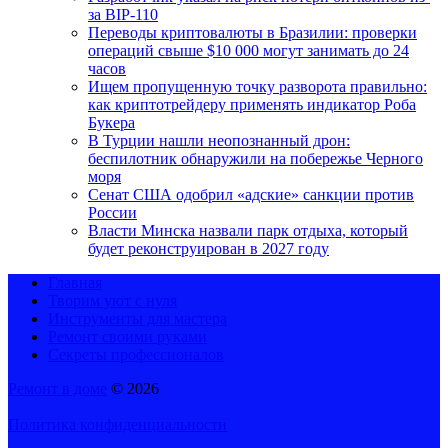
за BIP-110
Переводы криптовалюты в Бразилии: проверки
операций свыше $10 000 могут занимать до 24
часов
Ищем пропущенную точку разворота правильно:
как криптотрейдеру применять индикатор Роба
Букера
В Турции нашли неопознанный дрон:
беспилотник обнаружили на побережье Черного
моря
Сенат США одобрил «адские» санкции против
России
Власти Минска назвали парк отдыха, который
будет реконструирован в 2027 году
Главная
Творим уют с нуля
Инструменты для мастера
Ремонт своими руками
Секреты профессионалов
Ремонт в доме
© 2026
Политика конфиденциальности