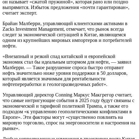
он называет «сжатой пружиной», которая рано или поздно
выпрямится. Избыток предложения «почти гарантирован»,
считает эксперт.
Брайан Малберри, управляющий клиентскими активами в
Zacks Investment Management, отмечает, что рынок всегда
следит за экономической ситуацией в Китае, являющемся
одним из крупнейших мировых импортеров и потребителей
нефти.
«Внезапный и резкий спад китайской и европейской
экономик стал бы идеальным штормом для нефти, — заявил
Малберри. — Такое разрушение спроса быстро отправит
нефть значительно ниже уровня поддержки в 50 долларов,
который является значимым для рентабельности
нефтепереработки и геологоразведочных работ».
Управляющий директор Conning Маркус Макгрегор считает,
что самые интригующие события в 2025 году будут связаны с
экономической и тарифной политикой Трампа, а также его
подходом «к управлению геополитическими конфликтами в
Европе». Эти факторы могут «существенно повлиять на
мировую торговлю, спрос на энергоносители и настроения на
рынке».
Любые непредвиденные изменения в траектории роста Китая