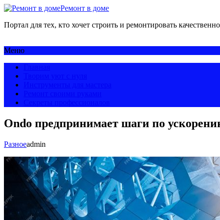
Ремонт в доме
Портал для тех, кто хочет строить и ремонтировать качественно
Меню
Главная
Творим уют с нуля
Инструменты для мастера
Ремонт своими руками
Секреты профессионалов
Ondo предпринимает шаги по ускорени
Разное
admin