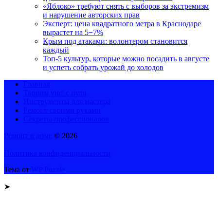
«Яблоко» требуют снять с выборов за экстремизм
и нарушение авторских прав
Эксперт: цена квадратного метра в Краснодаре
вырастет на 5−7%
Крым под атаками: волонтером становится
каждый
Топ-5 культур, которые можно посадить в августе
и успеть собрать урожай до холодов
Главная
Творим уют с нуля
Инструменты для мастера
Ремонт своими руками
Секреты профессионалов
Ремонт в доме
© 2026
Политика конфиденциальности
Тема от
WP Puzzle
➤