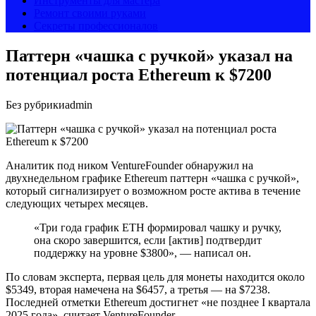
Инструменты для мастера
Ремонт своими руками
Секреты профессионалов
Паттерн «чашка с ручкой» указал на
потенциал роста Ethereum к $7200
Без рубрики
admin
Аналитик под ником VentureFounder обнаружил на
двухнедельном графике Ethereum паттерн «чашка с ручкой»,
который сигнализирует о возможном росте актива в течение
следующих четырех месяцев.
«Три года график ETH формировал чашку и ручку,
она скоро завершится, если [актив] подтвердит
поддержку на уровне $3800», — написал он.
По словам эксперта, первая цель для монеты находится около
$5349, вторая намечена на $6457, а третья — на $7238.
Последней отметки Ethereum достигнет «не позднее I квартала
2025 года», считает VentureFounder.