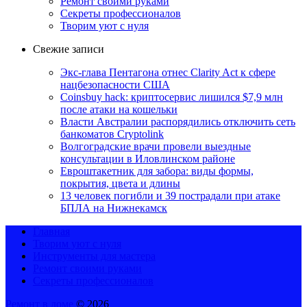
Ремонт своими руками
Секреты профессионалов
Творим уют с нуля
Свежие записи
Экс-глава Пентагона отнес Clarity Act к сфере
нацбезопасности США
Coinsbuy hack: криптосервис лишился $7,9 млн
после атаки на кошельки
Власти Австралии распорядились отключить сеть
банкоматов Cryptolink
Волгоградские врачи провели выездные
консультации в Иловлинском районе
Евроштакетник для забора: виды формы,
покрытия, цвета и длины
13 человек погибли и 39 пострадали при атаке
БПЛА на Нижнекамск
Главная
Творим уют с нуля
Инструменты для мастера
Ремонт своими руками
Секреты профессионалов
Ремонт в доме
© 2026