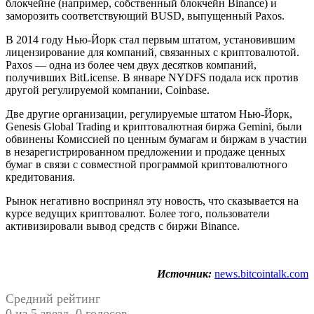
блокчейне (например, собственный блокчейн Binance) и
заморозить соответствующий BUSD, выпущенный Paxos.
В 2014 году Нью-Йорк стал первым штатом, установившим
лицензирование для компаний, связанных с криптовалютой.
Paxos — одна из более чем двух десятков компаний,
получивших BitLicense. В январе NYDFS подала иск против
другой регулируемой компании, Coinbase.
Две другие организации, регулируемые штатом Нью-Йорк,
Genesis Global Trading и криптовалютная биржа Gemini, были
обвинены Комиссией по ценным бумагам и биржам в участии
в незарегистрированном предложении и продаже ценных
бумаг в связи с совместной программой криптовалютного
кредитования.
Рынок негативно воспринял эту новость, что сказывается на
курсе ведущих криптовалют. Более того, пользователи
активизировали вывод средств с биржи Binance.
Источник:
news.bitcointalk.com
Средний рейтинг
0 из 5 звезд. 0 голосов.