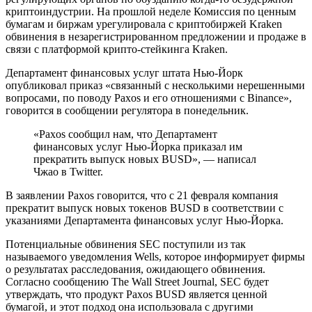
криптоиндустрии. На прошлой неделе Комиссия по ценным
бумагам и биржам урегулировала с криптобиржей Kraken
обвинения в незарегистрированном предложении и продаже в
связи с платформой крипто-стейкинга Kraken.
Департамент финансовых услуг штата Нью-Йорк
опубликовал приказ «связанный с несколькими нерешенными
вопросами, по поводу Paxos и его отношениями с Binance»,
говорится в сообщении регулятора в понедельник.
«Paxos сообщил нам, что Департамент
финансовых услуг Нью-Йорка приказал им
прекратить выпуск новых BUSD», — написал
Чжао в Twitter.
В заявлении Paxos говорится, что с 21 февраля компания
прекратит выпуск новых токенов BUSD в соответствии с
указаниями Департамента финансовых услуг Нью-Йорка.
Потенциальные обвинения SEC поступили из так
называемого уведомления Wells, которое информирует фирмы
о результатах расследования, ожидающего обвинения.
Согласно сообщению The Wall Street Journal, SEC будет
утверждать, что продукт Paxos BUSD является ценной
бумагой, и этот подход она использовала с другими