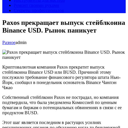
Инструменты для мастера
Ремонт своими руками
Секреты профессионалов
Paxos прекращает выпуск стейблкоина
Binance USD. Рынок паникует
Разное
admin
Криптовалютная компания Paxos прекратит выпуск
стейблкоина Binance USD или BUSD. Причиной этому
послужило требование финансового регулятора штата Нью-
Йорк, сообщил в понедельник основатель Binance Чанпэн
Чжао
Собственный стейблкоин Paxos не пострадал, но компания
подтвердила, что была уведомлена Комиссией по ценным
бумагам и биржам о потенциальных обвинениях в связи с ее
продуктом BUSD.
Этот шаг является последним в растущих усилиях
регулирующих органов по обузданию когда-то безудержной