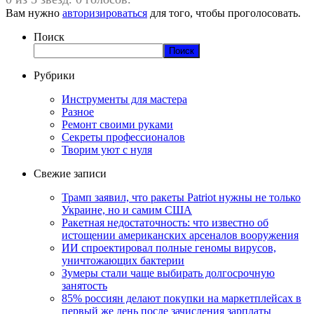
Вам нужно
авторизироваться
для того, чтобы проголосовать.
Поиск
Поиск
Рубрики
Инструменты для мастера
Разное
Ремонт своими руками
Секреты профессионалов
Творим уют с нуля
Свежие записи
Трамп заявил, что ракеты Patriot нужны не только
Украине, но и самим США
Ракетная недостаточность: что известно об
истощении американских арсеналов вооружения
ИИ спроектировал полные геномы вирусов,
уничтожающих бактерии
Зумеры стали чаще выбирать долгосрочную
занятость
85% россиян делают покупки на маркетплейсах в
первый же день после зачисления зарплаты