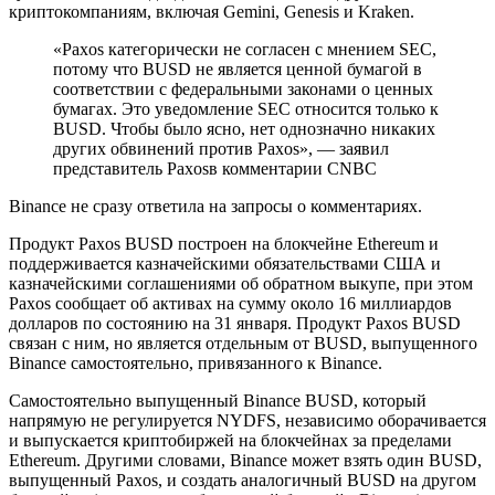
криптокомпаниям, включая Gemini, Genesis и Kraken.
«Paxos категорически не согласен с мнением SEC,
потому что BUSD не является ценной бумагой в
соответствии с федеральными законами о ценных
бумагах. Это уведомление SEC относится только к
BUSD. Чтобы было ясно, нет однозначно никаких
других обвинений против Paxos», — заявил
представитель Paxosв комментарии CNBC
Binance не сразу ответила на запросы о комментариях.
Продукт Paxos BUSD построен на блокчейне Ethereum и
поддерживается казначейскими обязательствами США и
казначейскими соглашениями об обратном выкупе, при этом
Paxos сообщает об активах на сумму около 16 миллиардов
долларов по состоянию на 31 января. Продукт Paxos BUSD
связан с ним, но является отдельным от BUSD, выпущенного
Binance самостоятельно, привязанного к Binance.
Самостоятельно выпущенный Binance BUSD, который
напрямую не регулируется NYDFS, независимо оборачивается
и выпускается криптобиржей на блокчейнах за пределами
Ethereum. Другими словами, Binance может взять один BUSD,
выпущенный Paxos, и создать аналогичный BUSD на другом