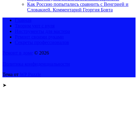
Как Россию попытались сравнить с Венгрией и
Словакией. Комментарий Георгия Бовта
Главная
Творим уют с нуля
Инструменты для мастера
Ремонт своими руками
Секреты профессионалов
Ремонт в доме
© 2026
Политика конфиденциальности
Тема от
WP Puzzle
➤