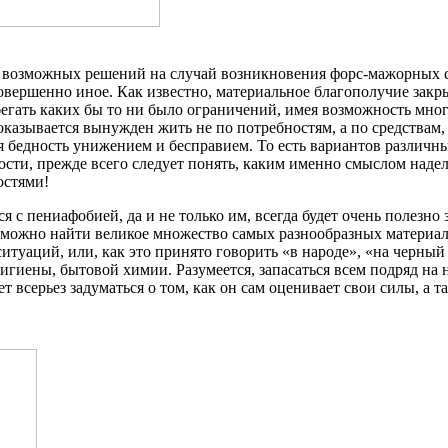
возможных решений на случай возникновения форс-мажорных сит
совершенно иное. Как известно, материальное благополучие закр
гать каких бы то ни было ограничений, имея возможность многое
казывается вынужден жить не по потребностям, а по средствам, 
ая бедность унижением и бесправием. То есть вариантов различн
ности, прежде всего следует понять, каким именно смыслом наде
остями!
 с пениафобией, да и не только им, всегда будет очень полезн
у можно найти великое множество самых разнообразных материало
туаций, или, как это принято говорить «в народе», «на черный
гиены, бытовой химии. Разумеется, запасаться всем подряд на не
всерьез задуматься о том, как он сам оценивает свои силы, а та
.