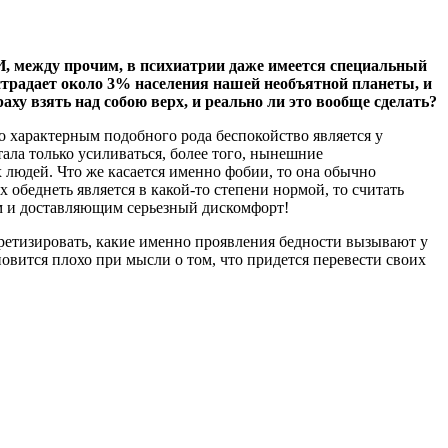
 И, между прочим, в психиатрии даже имеется специальный
традает около 3% населения нашей необъятной планеты, и
ху взять над собою верх, и реально ли это вообще сделать?
но характерным подобного рода беспокойство является у
ала только усиливаться, более того, нынешние
людей. Что же касается именно фобии, то она обычно
 обеднеть является в какой-то степени нормой, то считать
м и доставляющим серьезный дискомфорт!
кретизировать, какие именно проявления бедности вызывают у
тановится плохо при мысли о том, что придется перевести своих