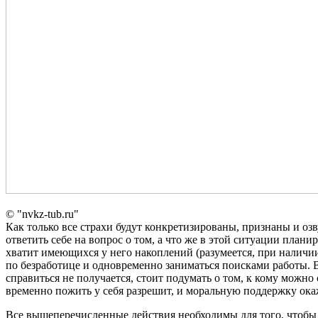
© "nvkz-tub.ru"
Как только все страхи будут конкретизированы, признаны и оз
ответить себе на вопрос о том, а что же в этой ситуации план
хватит имеющихся у него накоплений (разумеется, при наличии 
по безработице и одновременно заниматься поисками работы. 
справиться не получается, стоит подумать о том, к кому можно
временно пожить у себя разрешит, и моральную поддержку ока
Все вышеперечисленные действия необходимы для того, чтобы 