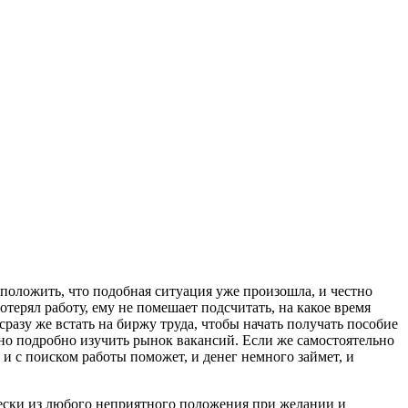
дположить, что подобная ситуация уже произошла, и честно
отерял работу, ему не помешает подсчитать, на какое время
разу же встать на биржу труда, чтобы начать получать пособие
но подробно изучить рынок вакансий. Если же самостоятельно
 и с поиском работы поможет, и денег немного займет, и
чески из любого неприятного положения при желании и