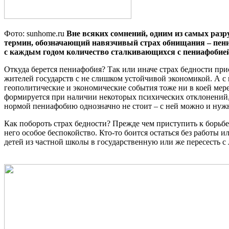
Фото: sunhome.ru
Вне всяких сомнений, одним из самых разр
термин, обозначающий навязчивый страх обнищания – пени
с каждым годом количество сталкивающихся с пениафобией л
Откуда берется пениафобия? Так или иначе страх бедности при
жителей государств с не слишком устойчивой экономикой. А с
геополитические и экономические события тоже ни в коей мер
формируется при наличии некоторых психических отклонений, хо
нормой пениафобию однозначно не стоит – с ней можно и нуж
Как побороть страх бедности? Прежде чем приступить к борьбе
него особое беспокойство. Кто-то боится остаться без работы ил
детей из частной школы в государственную или же пересесть с