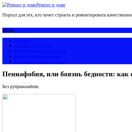
Ремонт в доме
Портал для тех, кто хочет строить и ремонтировать качественно
Меню
Главная
Творим уют с нуля
Инструменты для мастера
Ремонт своими руками
Секреты профессионалов
Пениафобия, или боязнь бедности: как
Без рубрики
admin