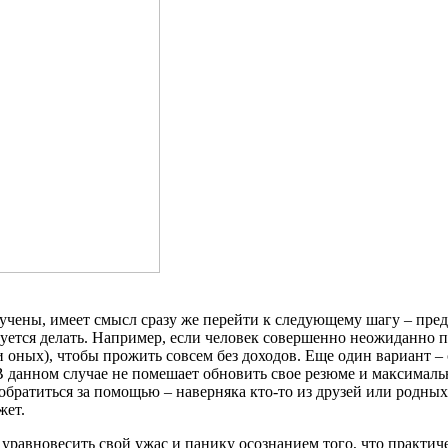
вучены, имеет смысл сразу же перейти к следующему шагу – пре
ируется делать. Например, если человек совершенно неожиданно п
оных), чтобы прожить совсем без доходов. Еще один вариант – с
В данном случае не помешает обновить свое резюме и максималь
 обратиться за помощью – наверняка кто-то из друзей или родных
жет.
уравновесить свой ужас и панику осознанием того, что практи