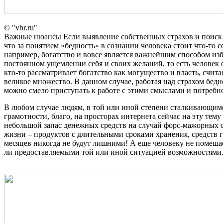
© "vbr.ru"
Важные нюансы Если выявление собственных страхов и поиск 
что за понятием «бедность» в сознании человека стоит что-то 
например, богатство и вовсе является важнейшим способом избе
постоянном ущемлении себя и своих желаний, то есть человек о
кто-то рассматривает богатство как могущество и власть, счит
великое множество. В данном случае, работая над страхом бед
можно смело приступать к работе с этими смыслами и потребн
В любом случае людям, в той или иной степени сталкивающимся
грамотности, благо, на просторах интернета сейчас на эту тем
небольшой запас денежных средств на случай форс-мажорных си
жизни – продуктов с длительными сроками хранения, средств ги
месяцев никогда не будут лишними! А еще человеку не помешает 
ли предоставляемыми той или иной ситуацией возможностями