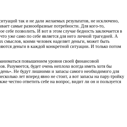
уаций так и не дали желаемых результатов, не исключено,
ывает самые разнообразные потребности. Для кого-то,
 себе позволить. И вот в этом случае бедность заключается в
что уже само по себе является для него личной трагедией. А
ых смыслов, коими человек наделяет деньги, может быть
ляются деньги в каждой конкретной ситуации. И только потом
о заниматься повышением уровня своей финансовой
в. Разумеется, будет очень неплохо всегда иметь хотя бы
 день». Не будут лишними и запасы самого необходимого для
сколько лет вперед явно не стоит, а вот запасы на пару-тройку
кже честно ответить себе на вопрос, видит ли он и пользуется