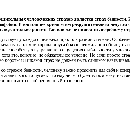
ушительных человеческих страхов является страх бедности.
афобия. В настоящее время этим разрушительным недугом с
юдей только растет. Так как же не позволить подобному стра
сутствует у каждого человека, просто в разной степени. Особен
 началом пандемии коронавируса боязнь неожиданно обнищать ст
е не способствуют укреплению ощущения стабильности у многих 
тя это, конечно, не обязательное условие. Но если просто страх
но бороться! Никакой страх не должен быть слишком навязчивы
 со страхом бедности, человеку важно прояснить для себя и кон
и жилья, кого-то пугает, что ему нечего будет есть, а кому-то с
 личного авто на общественный транспорт.