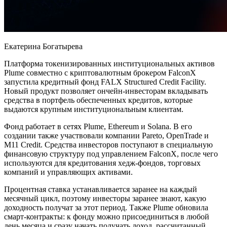
Екатерина Богатырева
Платформа токенизированных институциональных активов
Plume совместно с криптовалютным брокером FalconX
запустила кредитный фонд FALX Structured Credit Facility.
Новый продукт позволяет ончейн-инвесторам вкладывать
средства в портфель обеспеченных кредитов, которые
выдаются крупным институциональным клиентам.
Фонд работает в сетях Plume, Ethereum и Solana. В его
создании также участвовали компании Pareto, OpenTrade и
M11 Credit. Средства инвесторов поступают в специальную
финансовую структуру под управлением FalconX, после чего
используются для кредитования хедж-фондов, торговых
компаний и управляющих активами.
Процентная ставка устанавливается заранее на каждый
месячный цикл, поэтому инвесторы заранее знают, какую
доходность получат за этот период. Также Plume обновила
смарт-контракты: к фонду можно присоединиться в любой
день месяца и сразу начать получать доход, рассчитанный