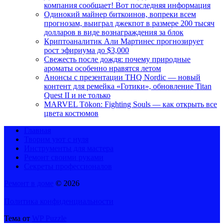
компания сообщает! Вот последняя информация
Одинокий майнер биткоинов, вопреки всем
прогнозам, выиграл джекпот в размере 200 тысяч
долларов в виде вознаграждения за блок
Криптоаналитик Али Мартинес прогнозирует
рост эфириума до $3,000
Свежесть после дождя: почему природные
ароматы особенно нравятся летом
Анонсы с презентации THQ Nordic — новый
контент для ремейка «Готики», обновление Titan
Quest II и не только
MARVEL Tōkon: Fighting Souls — как открыть все
цвета костюмов
Главная
Творим уют с нуля
Инструменты для мастера
Ремонт своими руками
Секреты профессионалов
Ремонт в доме
© 2026
Политика конфиденциальности
Тема от
WP Puzzle