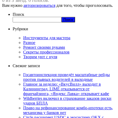
0 из 5 звезд. 0 голосов.
Вам нужно
авторизироваться
для того, чтобы проголосовать.
Поиск
Поиск
Рубрики
Инструменты для мастера
Разное
Ремонт своими руками
Секреты профессионалов
Творим уют с нуля
Свежие записи
Госавтоинспекция проведёт масштабные рейды
против пьяных водителей в выходные
Главное за неделю: «ВкусВилл» выходит в
Калининград, LIMÉ отказывается от
франчайзинга, «Яндекс Лавка» открывает кафе
Wildberries включил в страхование заказов риски
ударов БПЛА
Право на рефинансирование комбо-ипотеки есть,
механизма у банков нет
Circle расширяет USDC в экосистему OKX с