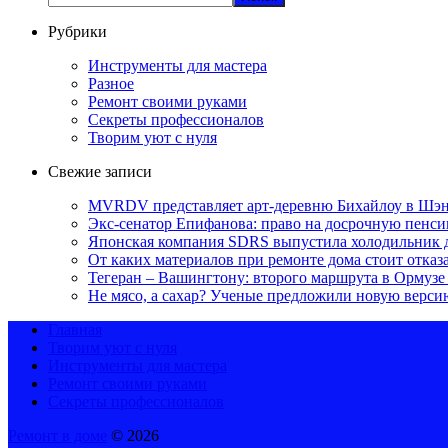
Рубрики
Инструменты для мастера
Разное
Ремонт своими руками
Секреты профессионалов
Творим уют с нуля
Свежие записи
MVRDV представляет арт-деревню Бихайлоу в Шэн
Экс-сенатор Епифанова: право на досрочную пенси
Японская компания SDRS выпустила холодильник 
От каких материалов при ремонте дома стоит отказа
Тегеран – Вашингтону: второго маршрута в Ормузе 
Не мясо, а сахар? Ученые предложили новую верси
Главная
Творим уют с нуля
Инструменты для мастера
Ремонт своими руками
Секреты профессионалов
Ремонт в доме
© 2026