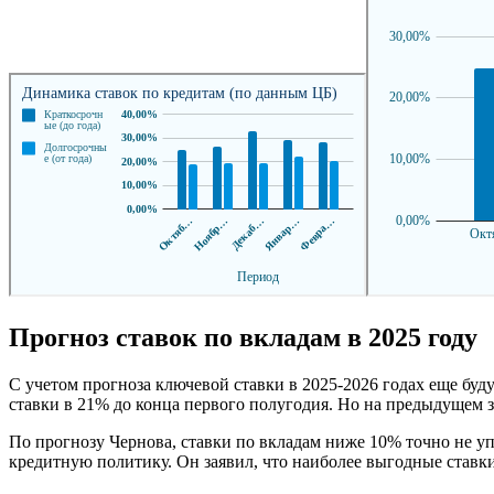
Прогноз ставок по вкладам в 2025 году
С учетом прогноза ключевой ставки в 2025-2026 годах еще буд
ставки в 21% до конца первого полугодия. Но на предыдущем 
По прогнозу Чернова, ставки по вкладам ниже 10% точно не уп
кредитную политику. Он заявил, что наиболее выгодные ставки