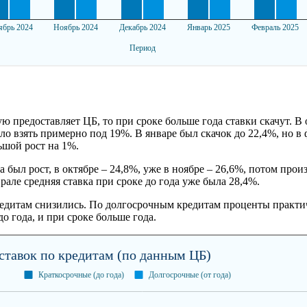
ю предоставляет ЦБ, то при сроке больше года ставки скачут. В
о взять примерно под 19%. В январе был скачок до 22,4%, но в 
ьшой рост на 1%.
 был рост, в октябре – 24,8%, уже в ноябре – 26,6%, потом прои
але средняя ставка при сроке до года уже была 28,4%.
кредитам снизились. По долгосрочным кредитам проценты практи
о года, и при сроке больше года.