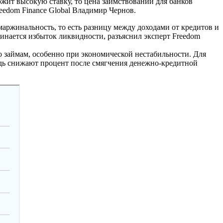
жит высокую ставку, то цена заимствований для банков
reedom Finance Global Владимир Чернов.
маржинальность, то есть разницу между доходами от кредитов и
чинается избыток ликвидности, разъяснил эксперт Freedom
о займам, особенно при экономической нестабильности. Для
едь снижают процент после смягчения денежно-кредитной