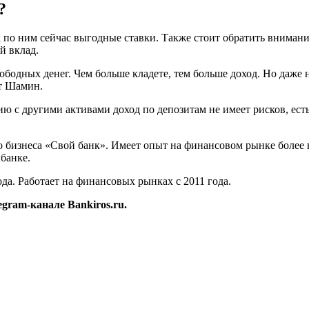
?
к по ним сейчас выгодные ставки. Также стоит обратить вниман
й вклад.
свободных денег. Чем больше кладете, тем больше доход. Но да
ет Шамин.
ю с другими активами доход по депозитам не имеет рисков, ест
 бизнеса «Свой банк». Имеет опыт на финансовом рынке более в
банке.
ода. Работает на финансовых рынках с 2011 года.
gram-канале Bankiros.ru.