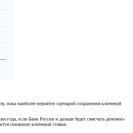
зу, пока наиболее вероятен сценарий сохранения ключевой
и года, если Банк России и дальше будет смягчать денежно-
ается снижение ключевой ставки.