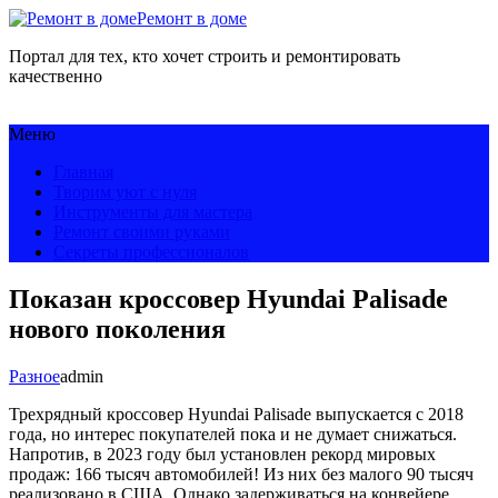
Ремонт в доме
Портал для тех, кто хочет строить и ремонтировать
качественно
Меню
Главная
Творим уют с нуля
Инструменты для мастера
Ремонт своими руками
Секреты профессионалов
Показан кроссовер Hyundai Palisade
нового поколения
Разное
admin
Трехрядный кроссовер Hyundai Palisade выпускается с 2018
года, но интерес покупателей пока и не думает снижаться.
Напротив, в 2023 году был установлен рекорд мировых
продаж: 166 тысяч автомобилей! Из них без малого 90 тысяч
реализовано в США. Однако задерживаться на конвейере