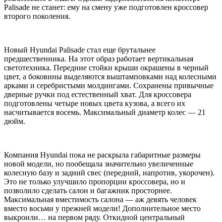
Palisade не станет: ему на смену уже подготовлен кроссовер
второго поколения.
Новый Hyundai Palisade стал еще брутальнее
предшественника. На этот образ работает вертикальная
светотехника. Передние стойки крыши окрашены в черный
цвет, а боковины выделяются выштамповками над колесными
арками и серебристыми молдингами. Сохранены привычные
дверные ручки под естественный хват. Для кроссовера
подготовлены четыре новых цвета кузова, а всего их
насчитывается восемь. Максимальный диаметр колес — 21
дюйм.
Компания Hyundai пока не раскрыла габаритные размеры
новой модели, но пообещала значительно увеличенные
колесную базу и задний свес (передний, напротив, укорочен).
Это не только улучшило пропорции кроссовера, но и
позволило сделать салон и багажник просторнее.
Максимальная вместимость салона — аж девять человек
вместо восьми у прежней модели! Дополнительное место
выкроили… на первом ряду. Откидной центральный