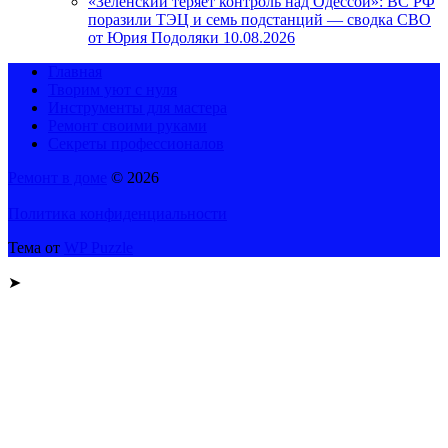
«Зеленский теряет контроль над Одессой»: ВС РФ
поразили ТЭЦ и семь подстанций — сводка СВО
от Юрия Подоляки 10.08.2026
Главная
Творим уют с нуля
Инструменты для мастера
Ремонт своими руками
Секреты профессионалов
Ремонт в доме
© 2026
Политика конфиденциальности
Тема от
WP Puzzle
➤