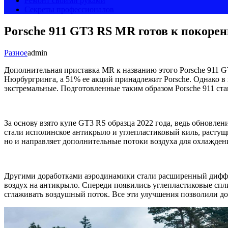
Ремонт своими руками
Секреты профессионалов
Porsche 911 GT3 RS MR готов к покор
Разное
admin
Дополнительная приставка MR к названию этого Porsche 911 G
Нюрбургринга, а 51% ее акций принадлежит Porsche. Однако в
экстремальные. Подготовленные таким образом Porsche 911 ст
За основу взято купе GT3 RS образца 2022 года, ведь обновле
стали исполинское антикрыло и углепластиковый киль, растущи
но и направляет дополнительные потоки воздуха для охлаждения
Другими доработками аэродинамики стали расширенный диффу
воздух на антикрыло. Спереди появились углепластиковые спли
сглаживать воздушный поток. Все эти улучшения позволили до