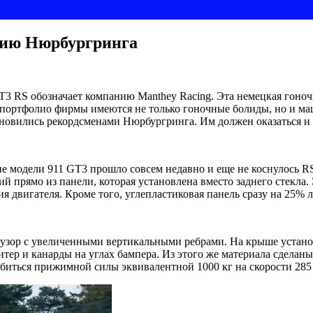
ению Нюрбургринга
T3 RS обозначает компанию Manthey Racing. Эта немецкая гоноч
 портфолио фирмы имеются не только гоночные болиды, но и маш
ановились рекордсменами Нюрбургринга. Им должен оказаться и
ние модели 911 GT3 прошло совсем недавно и еще не коснулось 
й прямо из панели, которая установлена вместо заднего стекла.
 двигателя. Кроме того, углепластиковая панель сразу на 25% л
зор с увеличенными вертикальными ребрами. На крыше устано
тер и канарды на углах бампера. Из этого же материала сделан
биться прижимной силы эквивалентной 1000 кг на скорости 285 к