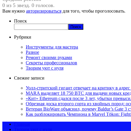
0 из 5 звезд. 0 голосов.
Вам нужно
авторизироваться
для того, чтобы проголосовать.
Поиск
Поиск
Рубрики
Инструменты для мастера
Разное
Ремонт своими руками
Секреты профессионалов
Творим уют с нуля
Свежие записи
Уолл-стритский гигант отвечает на критику в адре
MARA выделяет 18 750 BTC для выдачи новых кред
«Кит» Ethereum сдался после 3 лет, убытки превыс
Обрезная доска второго сорта из хвойных пород: о
Ветеран BioWare объяснил, почему Baldur’s Gate 3
Как разблокировать Чемпиона в Marvel Tōkon: Fighti
Главная
Творим уют с нуля