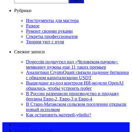
Поиск
Рубрики
Инструменты для мастера
Разное
Ремонт своими руками
Секреты профессионалов
Творим уют с нуля
Свежие записи
Dogecoin подшутил над «Человеком-пауком»:
мемкоину нужны еще 11 таких премьер
Аналитики CryptoQuant связали падение биткоина
с обвалом капитализации USDT
Вышедшие из-под контроля ИИ-модели OpenAI
общались, чтобы устроить побег
В России разрешили производство и продажу
бензина Евро-2, Евро-3 и Евро-4
В Старо-Матакском сельском поселении открыли
новый исполком
Как остановить матерей-убийц?
Главная
Творим уют с нуля