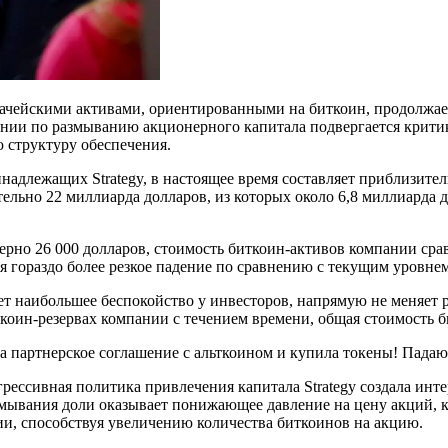
значейскими активами, ориентированными на биткоин, продолжае
ании по размыванию акционерного капитала подвергается критик
 структуру обеспечения.
надлежащих Strategy, в настоящее время составляет приблизитель
ьно 22 миллиарда долларов, из которых около 6,8 миллиарда д
мерно 26 000 долларов, стоимость биткоин-активов компании ср
я гораздо более резкое падение по сравнению с текущим уровнем
т наибольшее беспокойство у инвесторов, напрямую не меняет р
ин-резервах компании с течением времени, общая стоимость би
артнерское соглашение с альткоином и купила токены! Падаю
рессивная политика привлечения капитала Strategy создала инте
змывания доли оказывает понижающее давление на цену акций, 
и, способствуя увеличению количества биткоинов на акцию.