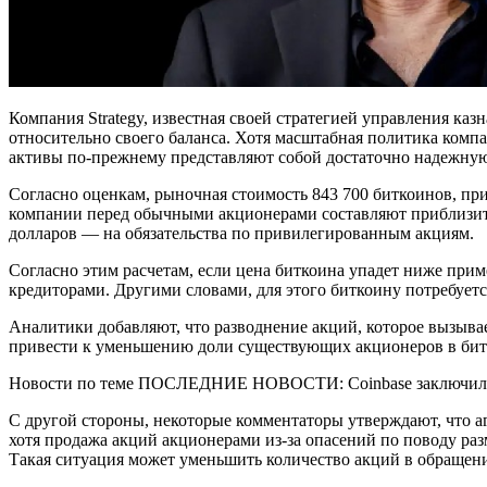
Компания Strategy, известная своей стратегией управления ка
относительно своего баланса. Хотя масштабная политика комп
активы по-прежнему представляют собой достаточно надежную
Согласно оценкам, рыночная стоимость 843 700 биткоинов, при
компании перед обычными акционерами составляют приблизител
долларов — на обязательства по привилегированным акциям.
Согласно этим расчетам, если цена биткоина упадет ниже при
кредиторами. Другими словами, для этого биткоину потребуетс
Аналитики добавляют, что разводнение акций, которое вызывае
привести к уменьшению доли существующих акционеров в битко
Новости по теме ПОСЛЕДНИЕ НОВОСТИ: Coinbase заключила п
С другой стороны, некоторые комментаторы утверждают, что аг
хотя продажа акций акционерами из-за опасений по поводу ра
Такая ситуация может уменьшить количество акций в обращени