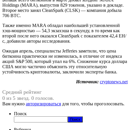
Holdings (MARA), выпустив 829 токенов, указано в докладе.
Второе место занял CleanSpark (CLSK) — компания добыла
706 BTC.
Также именно MARA обладал наибольшей установленной
хэш-мощностью — 54,3 экзахэша в секунду, в то время как
второй после него оказался CleanSpark с показателем 42,4 EH/
с, добавили авторы исследования.
Ожидая апрель, специалисты Jefferies заметили, что цена
биткоина практически не изменилась, в отличие от индекса
акций S&P 500, который упал на 6%. Снижение курса доллара
США могло частично объяснить эту относительную
устойчивость криптовалюты, заключили эксперты банка.
Источник:
cryptonews.net
Средний рейтинг
0 из 5 звезд. 0 голосов.
Вам нужно
авторизироваться
для того, чтобы проголосовать.
Поиск
Поиск
Рубрики