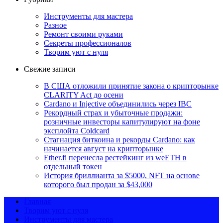
Инструменты для мастера
Разное
Ремонт своими руками
Секреты профессионалов
Творим уют с нуля
Свежие записи
В США отложили принятие закона о крипторынке
CLARITY Act до осени
Cardano и Injective объединились через IBC
Рекордный страх и убыточные продажи:
розничные инвесторы капитулируют на фоне
эксплойта Coldcard
Стагнация биткоина и рекорды Cardano: как
начинается август на крипторынке
Ether.fi перенесла рестейкинг из weETH в
отдельный токен
История бриллианта за $5000, NFT на основе
которого был продан за $43,000
Главная
Творим уют с нуля
Инструменты для мастера