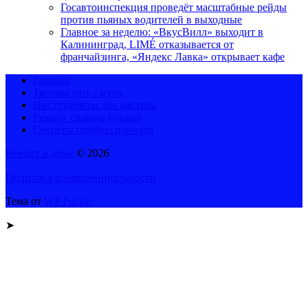
Госавтоинспекция проведёт масштабные рейды
против пьяных водителей в выходные
Главное за неделю: «ВкусВилл» выходит в
Калининград, LIMÉ отказывается от
франчайзинга, «Яндекс Лавка» открывает кафе
Главная
Творим уют с нуля
Инструменты для мастера
Ремонт своими руками
Секреты профессионалов
Ремонт в доме
© 2026
Политика конфиденциальности
Тема от
WP Puzzle
➤