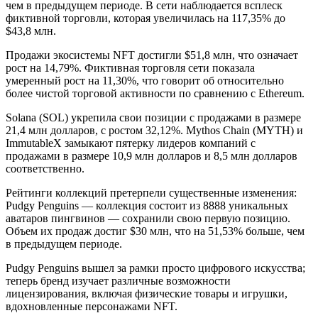
чем в предыдущем периоде. В сети наблюдается всплеск
фиктивной торговли, которая увеличилась на 117,35% до
$43,8 млн.
Продажи экосистемы NFT достигли $51,8 млн, что означает
рост на 14,79%. Фиктивная торговля сети показала
умеренный рост на 11,30%, что говорит об относительно
более чистой торговой активности по сравнению с Ethereum.
Solana (SOL) укрепила свои позиции с продажами в размере
21,4 млн долларов, с ростом 32,12%. Mythos Chain (MYTH) и
ImmutableX замыкают пятерку лидеров компаний с
продажами в размере 10,9 млн долларов и 8,5 млн долларов
соответственно.
Рейтинги коллекций претерпели существенные изменения:
Pudgy Penguins — коллекция состоит из 8888 уникальных
аватаров пингвинов — сохранили свою первую позицию.
Объем их продаж достиг $30 млн, что на 51,53% больше, чем
в предыдущем периоде.
Pudgy Penguins вышел за рамки просто цифрового искусства;
теперь бренд изучает различные возможности
лицензирования, включая физические товары и игрушки,
вдохновленные персонажами NFT.