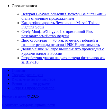
Свежие записи
Ветеран BioWare объяснил, почему Baldur’s Gate 3
стала отличным продолжением
Как разблокировать Чемпиона в Marvel Tōkon:
Fighting Souls
Geely Monjaro/Xingyue L с приставкой Plus
возглавит семейство модели
Дню строителя — 70: как отмечают юбилей и
главные рекорды отрасли | РБК Недвижимость
Доллар выше 82, евро выше 94: что происходит с
курсами валют в России
Разработчик указал на риск потери биткоинов из-
за BIP-110
Главная
Творим уют с нуля
Инструменты для мастера
Ремонт своими руками
Секреты профессионалов
Ремонт в доме
© 2026
Политика конфиденциальности