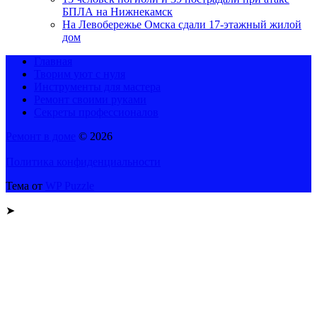
БПЛА на Нижнекамск
На Левобережье Омска сдали 17-этажный жилой
дом
Главная
Творим уют с нуля
Инструменты для мастера
Ремонт своими руками
Секреты профессионалов
Ремонт в доме
© 2026
Политика конфиденциальности
Тема от
WP Puzzle
➤