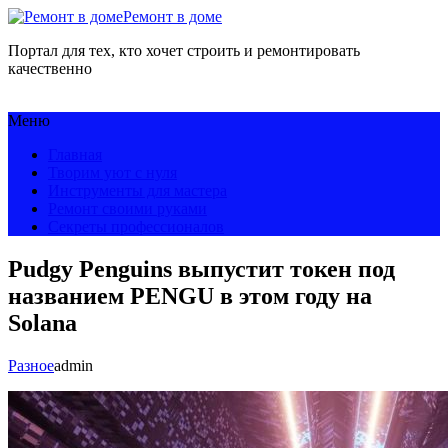
Ремонт в доме
Портал для тех, кто хочет строить и ремонтировать
качественно
Меню
Главная
Творим уют с нуля
Инструменты для мастера
Ремонт своими руками
Секреты профессионалов
Pudgy Penguins выпустит токен под
названием PENGU в этом году на
Solana
Разное
admin