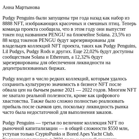
Анна Мартынова
Pudgy Penguins были запущены три года назад как набор из
8888 NFT, изображающих красочных и смешных птиц. Теперь
команда проекта сообщила, что в этом году они выпустят
токен под названием PENGU на блокчейне Solana. 23,5% из
88 млрд токенов PENGU будут зарезервированы для
владельцев коллекций NFT проекта, таких как Pudgy Penguins,
Lil Pudgys, Pudgy Rods и других. Еще 22,02% будут доступны
сообществам Solana и Ethereum, а 12,32% будут
зарезервированы для обеспечения ликвидности на
децентрализованных биржах.
Pudgy входит в число редких коллекций, которым удалось
сохранить культурную значимость в бизнесе NFT после
обвала цен на бычьем рынке 2021 — 2022 годов. Многим NFT
не хватало реальной полезности, кроме как цифрового
хвастовства. Также было сложно полностью реализовать
прибыль после скачков цен, поскольку ликвидность рынка
часто была недостаточной для выполнения заказов.
Pudgy Penguins — третья по величине коллекция NFT по
рыночной капитализации — в общей сложности $550 млн,
уступая только CryptoPunks и Bored Apes Yacht Club.