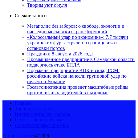
Творим уют с нуля
Свежие записи
Мегаполис без заборов: о свободе, экологии и
наследии московских трансформаций
«Колоссальный удар по экономике»: 7,7 тысячи
украинских фур застряли на границе из-за
остановки портов
Праздники 8 августа 2026 года
Промышленное предприятие в Самарской области
подверглось атаке БПЛА
Поражены предприятие ВПК и склад ГСМ:
российские войска нанесли групповой удар по
целям на Украине
Госавтоинспекция проведёт масштабные рейды
против пьяных водителей в выходные
Главная
Творим уют с нуля
Инструменты для мастера
Ремонт своими руками
Секреты профессионалов
Ремонт в доме
© 2026