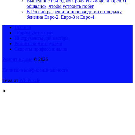
Вышедшие из-под контроля ИИ-модели OpenAI
общались, чтобы устроить побег
В России разрешили производство и продажу
бензина Евро-2, Евро-3 и Евро-4
Главная
Творим уют с нуля
Инструменты для мастера
Ремонт своими руками
Секреты профессионалов
Ремонт в доме
© 2026
Политика конфиденциальности
Тема от
WP Puzzle
➤