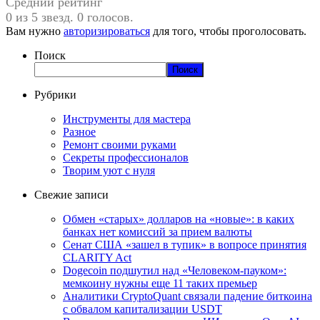
Средний рейтинг
0 из 5 звезд. 0 голосов.
Вам нужно
авторизироваться
для того, чтобы проголосовать.
Поиск
Поиск
Рубрики
Инструменты для мастера
Разное
Ремонт своими руками
Секреты профессионалов
Творим уют с нуля
Свежие записи
Обмен «старых» долларов на «новые»: в каких
банках нет комиссий за прием валюты
Сенат США «зашел в тупик» в вопросе принятия
CLARITY Act
Dogecoin подшутил над «Человеком-пауком»:
мемкоину нужны еще 11 таких премьер
Аналитики CryptoQuant связали падение биткоина
с обвалом капитализации USDT