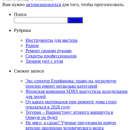
Вам нужно
авторизироваться
для того, чтобы проголосовать.
Поиск
Поиск
Рубрики
Инструменты для мастера
Разное
Ремонт своими руками
Секреты профессионалов
Творим уют с нуля
Свежие записи
Экс-сенатор Епифанова: право на досрочную
пенсию имеют несколько категорий
Японская компания SDRS выпустила холодильник
для людей
От каких материалов при ремонте дома стоит
отказаться в 2026 году
Тегеран – Вашингтону: второго маршрута в
Ормузе не будет
Не мясо, а сахар? Ученые предложили новую
версию эволюции человеческого мозга