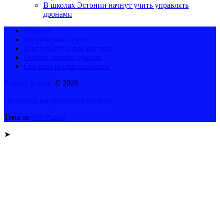
В школах Эстонии начнут учить управлять
дронами
Главная
Творим уют с нуля
Инструменты для мастера
Ремонт своими руками
Секреты профессионалов
Ремонт в доме
© 2026
Политика конфиденциальности
Тема от
WP Puzzle
➤