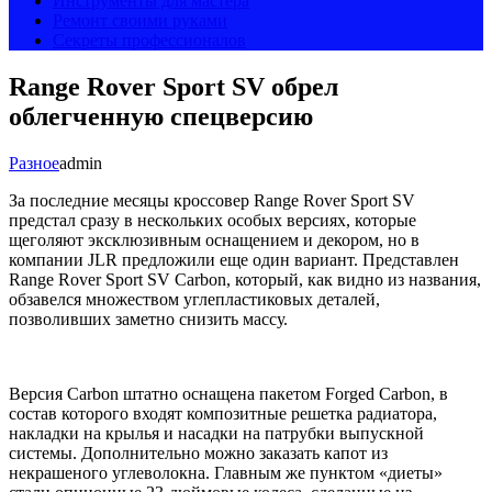
Инструменты для мастера
Ремонт своими руками
Секреты профессионалов
Range Rover Sport SV обрел
облегченную спецверсию
Разное
admin
За последние месяцы кроссовер Range Rover Sport SV
предстал сразу в нескольких особых версиях, которые
щеголяют эксклюзивным оснащением и декором, но в
компании JLR предложили еще один вариант. Представлен
Range Rover Sport SV Carbon, который, как видно из названия,
обзавелся множеством углепластиковых деталей,
позволивших заметно снизить массу.
Версия Carbon штатно оснащена пакетом Forged Carbon, в
состав которого входят композитные решетка радиатора,
накладки на крылья и насадки на патрубки выпускной
системы. Дополнительно можно заказать капот из
некрашеного углеволокна. Главным же пунктом «диеты»