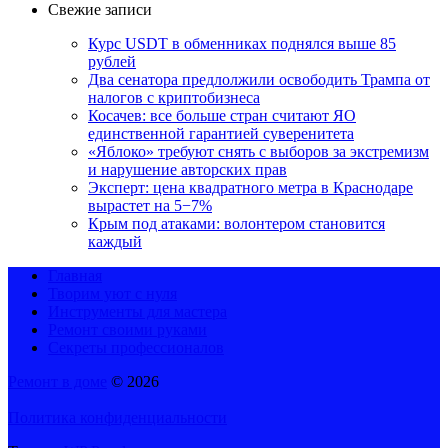
Свежие записи
Курс USDT в обменниках поднялся выше 85
рублей
Два сенатора предлолжили освободить Трампа от
налогов с криптобизнеса
Косачев: все больше стран считают ЯО
единственной гарантией суверенитета
«Яблоко» требуют снять с выборов за экстремизм
и нарушение авторских прав
Эксперт: цена квадратного метра в Краснодаре
вырастет на 5−7%
Крым под атаками: волонтером становится
каждый
Главная
Творим уют с нуля
Инструменты для мастера
Ремонт своими руками
Секреты профессионалов
Ремонт в доме
© 2026
Политика конфиденциальности