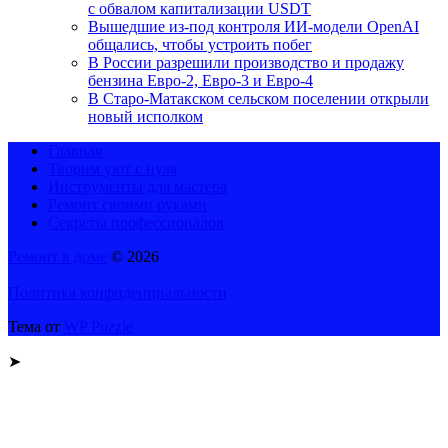
с обвалом капитализации USDT
Вышедшие из-под контроля ИИ-модели OpenAI
общались, чтобы устроить побег
В России разрешили производство и продажу
бензина Евро-2, Евро-3 и Евро-4
В Старо-Матакском сельском поселении открыли
новый исполком
Главная
Творим уют с нуля
Инструменты для мастера
Ремонт своими руками
Секреты профессионалов
Ремонт в доме
© 2026
Политика конфиденциальности
Тема от
WP Puzzle
➤