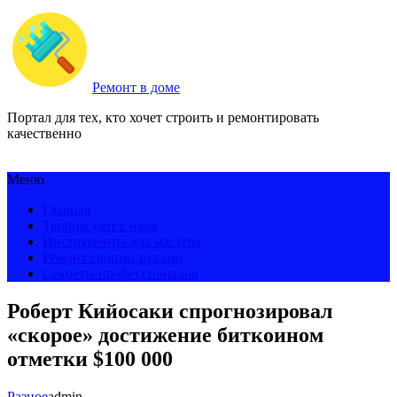
Ремонт в доме
Портал для тех, кто хочет строить и ремонтировать
качественно
Меню
Главная
Творим уют с нуля
Инструменты для мастера
Ремонт своими руками
Секреты профессионалов
Роберт Кийосаки спрогнозировал
«скорое» достижение биткоином
отметки $100 000
Разное
admin