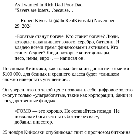
As I warned in Rich Dad Poor Dad
“Savers are losers…because…
— Robert Kiyosaki (@theRealKiyosaki) November
29, 2024
«Богатые станут богаче. Кто станет богаче? Люди,
которые накапливают золото, серебро, биткоин. Я
владею всеми тремя финансовыми активами. Кто
станет беднее? Люди, которые копят доллары,
песо, иены, евро», — написал он.
По словам Кийосаки, как только биткоин достигнет отметки
$100 000, для бедных и среднего класса будет «слишком
сложно наверстать упущенное».
Он уверен, что по такой цене позволить себе цифровое золото
смогут только «ультрабогатые, такие как корпорации, банки и
государственные фонды».
«FOMO — это хорошо. Не оставайтесь позади. Не
позвольте богатым стать богаче без вас», —
добавил инвестор.
25 ноября Кийосаки опубликовал твит с прогнозом биткоина