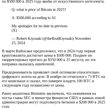
по $500 000 в 2025 году якобы от искусственного интеллекта.
Q: what is price of Bitcoin in 2025?
A: $500,000 according to AI
My apologies for no date in previous
(X)
— Robert Kiyosaki (@theRealKiyosaki) November
25, 2024
В марте Кийосаки предположил, что в 2024 году первая
криптовалюта достигнет цены в $300 000. Позднее он
скорректировал прогноз до $350 000 к 25 августа, но эта
поправка оказалась ошибочной.
Предприниматель проявляет свой оптимизм относительно
цифрового золота на деле. В ноябре он отчитался о 73 BTC на
его кошельках и сказал, что намерен владеть 100 BTC в
следующем году независимо от цены.
Ранее аналитики Bernstein заключили, что назначения на
посты главы SEC и министра финансов США в рамках новой
администрации могут подтолкнуть биткоин к $200 000 в 2025
году.