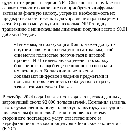
будет интегрирован сервис NFT Checkout от Transak. Этот
сервис позволит пользователям приобретать цифровые
активы за фиатную валюту, устранив необходимость их
предварительной покупки для управления транзакциями в
сети. Игроки смогут купить несколько NFT за одну
транзакцию с минимальным лимитами покупки всего в $0,01,
добавил Гэндон.
«Геймерам, использующим Ronin, нужен доступ к
внутриигровым и коллекционным токенам, чтобы
они могли полностью погрузиться в игровой
процесс. NFT сильно недооценены, поскольку
большинство людей еще не полностью осознали
их потенциал. Коллекционные токены
доказывают цифровое владение предметами и
повышают вовлеченность сообщества в игры», —
заявил топ-менеджер Transak.
В октябре 2024 года Transak пострадала от утечки данных,
затронувшей около 92 000 пользователей. Компания заявила,
что злоумышленник получил доступ к ноутбуку сотрудника
посредством фишинговой атаки и вошел в систему
стороннего поставщика услуг, ответственного за
верификацию в рамках процедуры «Знай своего клиента»
(KYC).