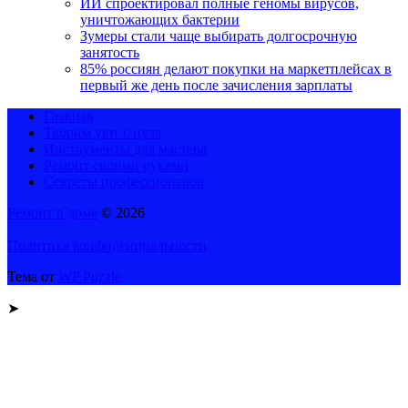
ИИ спроектировал полные геномы вирусов,
уничтожающих бактерии
Зумеры стали чаще выбирать долгосрочную
занятость
85% россиян делают покупки на маркетплейсах в
первый же день после зачисления зарплаты
Главная
Творим уют с нуля
Инструменты для мастера
Ремонт своими руками
Секреты профессионалов
Ремонт в доме
© 2026
Политика конфиденциальности
Тема от
WP Puzzle
➤